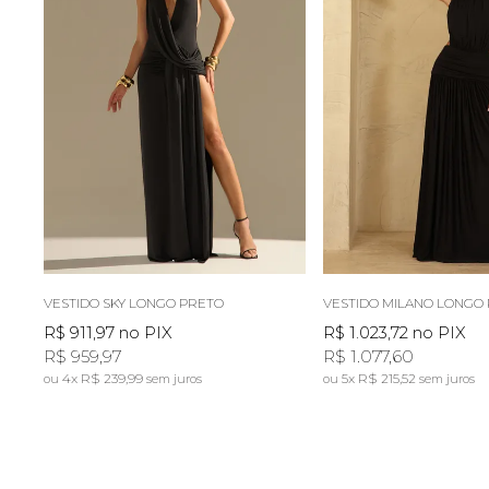
VESTIDO SKY LONGO PRETO
VESTIDO MILANO LONGO
R$ 911,97
no PIX
R$ 1.023,72
no PIX
R$ 959,97
R$ 1.077,60
4x
R$ 239,99
5x
R$ 215,52
sem juros
sem juros