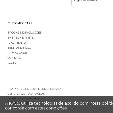
CUSTOMER CARE
TROCAS E DEVOLUÇÕES
ENTREGA E FRETE
PAGAMENTO
TERMOS DE USO
PRIVACIDADE
CONTATO
LOGIN
RUA PROFESSOR CESARE LOMBROSO,299
CEP 01121-022 - SÃO PAULO/SP
TELEFONE (11)2338 - 5838
A KYCo. utiliza tecnologias de acordo com nossa polí
B2C@KYLIECO.COM.BR
concorda com estas condições