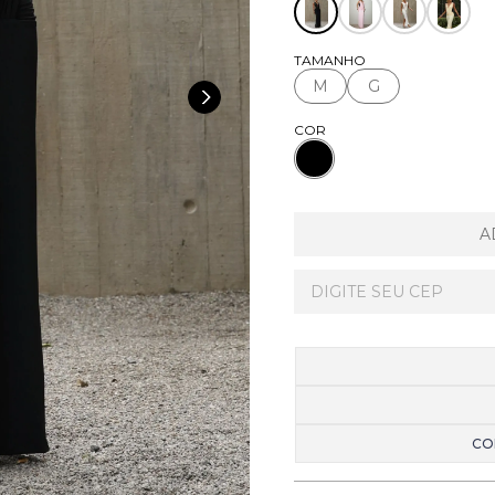
TAMANHO
M
G
COR
A
CO