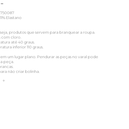
750087
11% Elastano
u seja, produtos que servem para branquear a roupa.
s com cloro.
atura até 40 graus.
tura inferior 110 graus.
 em um lugar plano. Pendurar as peças no varal pode
ua peça.
brancas.
para não criar bolinha.
S