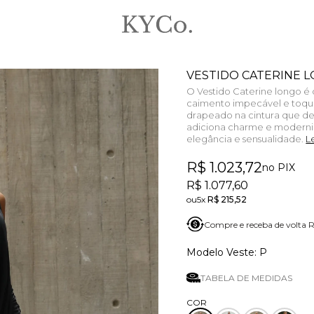
VESTIDO CATERINE 
O Vestido Caterine longo 
caimento impecável e toque 
drapeado na cintura que def
adiciona charme e modernid
elegância e sensualidade.
L
R$ 1.023,72
no PIX
R$ 1.077,60
5x
R$ 215,52
Compre e receba de volta 
P
TABELA DE MEDIDAS