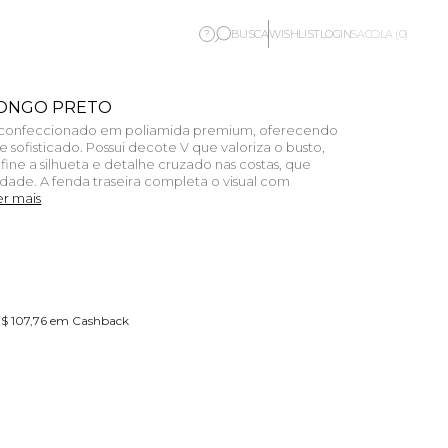
BUSCA
WISHLIST
LOGIN
?
SACOLA (0)
LONGO PRETO
é confeccionado em poliamida premium, oferecendo
sofisticado. Possui decote V que valoriza o busto,
ine a silhueta e detalhe cruzado nas costas, que
ade. A fenda traseira completa o visual com
er mais
R$ 107,76 em Cashback