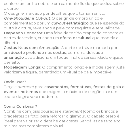
confere um brilho nobre e um caimento fluido que desliza sobre
o corpo.
O design é marcado por detalhes que o tornam único:
One-Shoulder
e
Cut-out
:
O design de ombro único é
complementado por um
cut-out
estratégico
que se estende do
busto à cintura, revelando a pele com requinte e sensualidade.
Drapeado Conector:
Uma faixa de tecido drapeado conecta as
partes do vestido, criando um
efeito escultural
que modela a
silhueta.
Costas Nuas com Amarração:
A parte de trás é marcada por
um
decote profundo nas costas
, com uma
delicada
amarração
que adiciona um toque final de sensualidade e ajuste
perfeito.
Modelagem Longa:
O comprimento longo e a modelagem justa
valorizam a figura, garantindo um visual de gala impecável.
Onde Usar?
Peça
statement
para
casamentos, formaturas, festas de gala e
eventos noturnos
que exigem o máximo de elegância e um
toque de
glamour
moderno.
Como Combinar?
Combine com joias douradas e
statement
(como os brincos e
braceletes da foto) para reforçar o glamour. O cabelo preso é
ideal para valorizar o detalhe das costas. Sandálias de salto alto
minimalistas completam o visual.