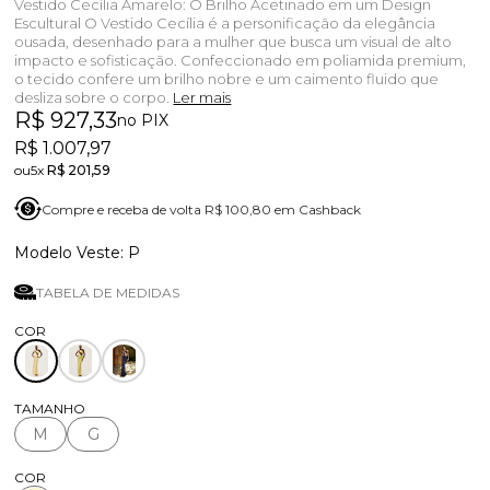
Vestido Cecília Amarelo: O Brilho Acetinado em um Design
Escultural O Vestido Cecília é a personificação da elegância
ousada, desenhado para a mulher que busca um visual de alto
impacto e sofisticação. Confeccionado em poliamida premium,
o tecido confere um brilho nobre e um caimento fluido que
desliza sobre o corpo.
Ler mais
R$ 927,33
no PIX
R$ 1.007,97
5x
R$ 201,59
Compre e receba de volta R$ 100,80 em Cashback
P
TABELA DE MEDIDAS
TAMANHO
M
G
COR