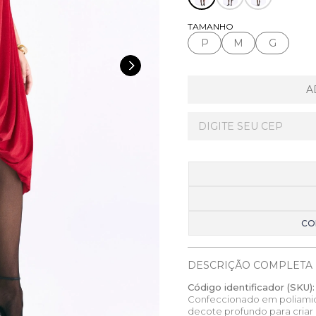
TAMANHO
P
M
G
A
CO
DESCRIÇÃO COMPLETA
Código identificador (SKU):
Confeccionado em poliamid
decote profundo para criar