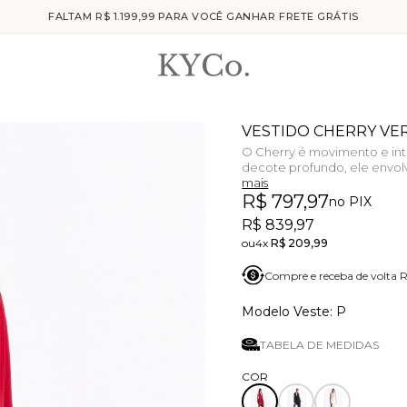
FALTAM R$ 1.199,99 PARA VOCÊ GANHAR FRETE GRÁTIS
VESTIDO CHERRY V
O Cherry é movimento e int
decote profundo, ele envol
mais
R$ 797,97
no PIX
R$ 839,97
4x
R$ 209,99
Compre e receba de volta
P
TABELA DE MEDIDAS