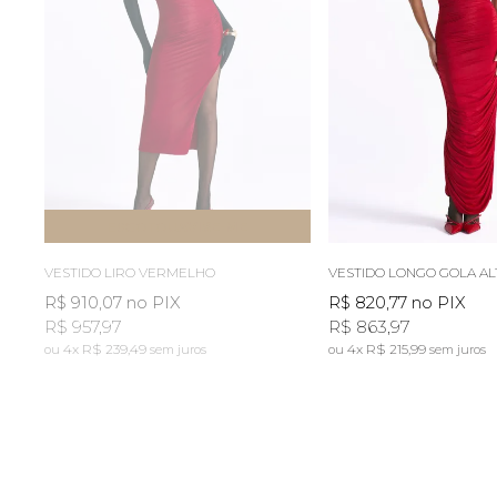
ESGOTOU
AVISE-ME
VESTIDO LIRO VERMELHO
R$ 910,07
no PIX
R$ 820,77
no PIX
R$ 957,97
R$ 863,97
4x
R$ 239,49
4x
R$ 215,99
sem juros
sem juros