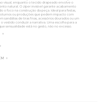
ao visual, enquanto o tecido drapeado envolve o
nto natural. O zíper invisível garante acabamento
o o foco na construção da peça. Ideal para festas,
os noturnos ou produções que pedem impacto com
m sandálias de tiras finas, acessórios dourados ou um
a o vestido conduzir a narrativa. Uma escolha para a
e sensualidade está no gesto, não no excesso.
S
EM