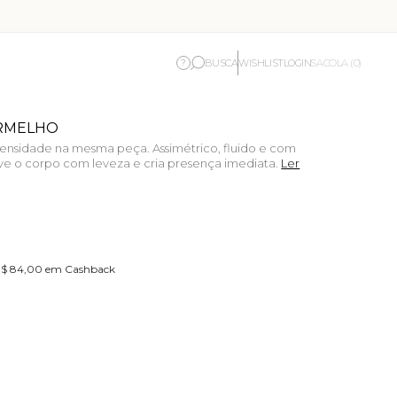
BUSCA
WISHLIST
LOGIN
?
SACOLA (0)
ERMELHO
ensidade na mesma peça. Assimétrico, fluido e com
ve o corpo com leveza e cria presença imediata.
Ler
 R$ 84,00 em Cashback