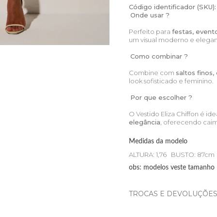
Código identificador (SKU):
Onde usar ?
Perfeito para
festas, event
um visual moderno e elegan
Como combinar ?
Combine com
saltos finos
look sofisticado e feminino.
Por que escolher ?
O Vestido Eliza Chiffon é i
elegância
, oferecendo cai
Medidas da modelo
ALTURA: 1,76 BUSTO: 87c
obs: modelos veste tamanho
TROCAS E DEVOLUÇÕE