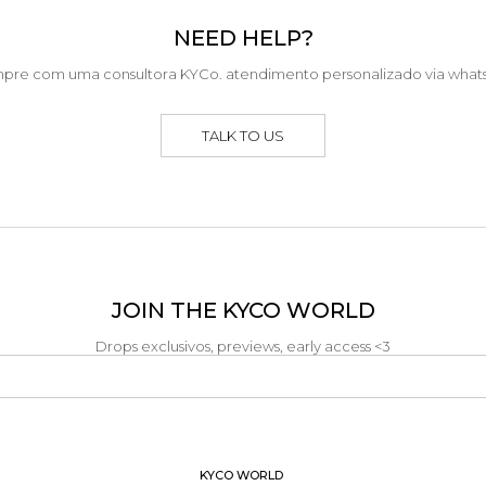
NEED HELP?
pre com uma consultora KYCo. atendimento personalizado via what
TALK TO US
JOIN THE KYCO WORLD
Drops exclusivos, previews, early access <3
KYCO WORLD