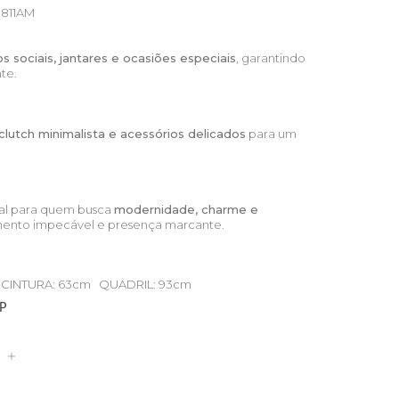
811AM
os sociais, jantares e ocasiões especiais
, garantindo
te.
, clutch minimalista e acessórios delicados
para um
deal para quem busca
modernidade, charme e
mento impecável e presença marcante.
m CINTURA: 63cm QUADRIL: 93cm
 P
S