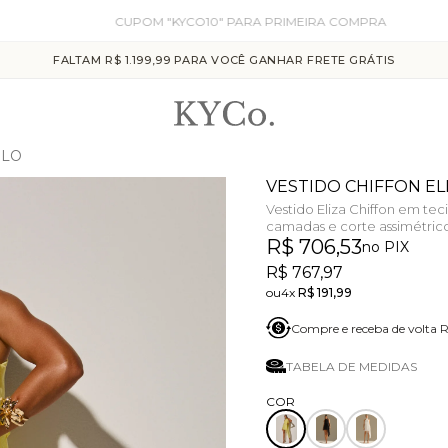
CUPOM "KYCO10" PARA PRIMEIRA COMPRA
FALTAM R$ 1.199,99 PARA VOCÊ GANHAR FRETE GRÁTIS
ELO
VESTIDO CHIFFON E
Vestido Eliza Chiffon em tec
camadas e corte assimétric
R$ 706,53
no PIX
R$ 767,97
4x
R$ 191,99
Compre e receba de volta
TABELA DE MEDIDAS