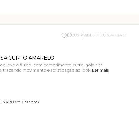
BUSCA
WISHLIST
LOGIN
?
SACOLA (0)
LISA CURTO AMARELO
ido leve e fluido, com comprimento curto, gola alta,
o, trazendo movimento e sofisticação ao look.
Ler mais
 R$ 76,80 em Cashback