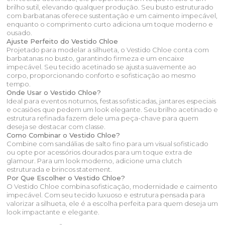
brilho sutil, elevando qualquer produção. Seu busto estruturado
com barbatanas oferece sustentação e um caimento impecável,
enquanto o comprimento curto adiciona um toque moderno e
ousado.
Ajuste Perfeito do Vestido Chloe
Projetado para modelar a silhueta, o Vestido Chloe conta com
barbatanas no busto, garantindo firmeza e um encaixe
impecável. Seu tecido acetinado se ajusta suavemente ao
corpo, proporcionando conforto e sofisticação ao mesmo
tempo.
Onde Usar o Vestido Chloe?
Ideal para eventos noturnos, festas sofisticadas, jantares especiais
e ocasiões que pedem um look elegante. Seu brilho acetinado e
estrutura refinada fazem dele uma peça-chave para quem
deseja se destacar com classe.
Como Combinar o Vestido Chloe?
Combine com sandálias de salto fino para um visual sofisticado
ou opte por acessórios dourados para um toque extra de
glamour. Para um look moderno, adicione uma clutch
estruturada e brincos statement.
Por Que Escolher o Vestido Chloe?
O Vestido Chloe combina sofisticação, modernidade e caimento
impecável. Com seu tecido luxuoso e estrutura pensada para
valorizar a silhueta, ele é a escolha perfeita para quem deseja um
look impactante e elegante.