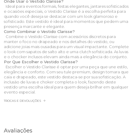
Onde Usar o Vestido Clarisse?
Ideal para eventos formais, festas elegantes, jantares sofisticados
e ocasiões especiais, o Vestido Clarisse é a escolha perfeita para
quando você deseja se destacar com um look glamoroso e
sofisticado. Este vestido é ideal para momentos que pedem uma
presença marcante e elegante.
Como Combinar o Vestido Clarisse?
Combine o Vestido Clarisse com acessórios discretos para
manter o foco no drapeado e nos detalhes do vestido, ou
adicione joias mais ousadas para um visual impactante. Complete
o look com sapatos de salto alto e uma clutch sofisticada. As luvas
e o chocker inclusos elevam ainda mais a elegância do conjunto.
Por Que Escolher o Vestido Clarisse?
Escolher o Vestido Clarisse é optar por uma peça que une estilo,
elegância e conforto. Com seu tule premium, design tomara que
caia e drapeado, este vestido destaca-se por sua sofisticação. A
inclusão de luvas e choker completa o look, fazendo deste
vestido uma escolha ideal para quem deseja brilhar em qualquer
evento especial.
TROCAS E DEVOLUÇÕES
Avaliações