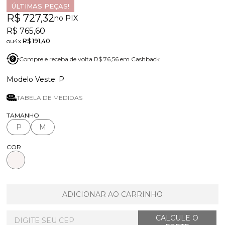
ÚLTIMAS PEÇAS!
R$ 727,32
no PIX
R$ 765,60
4x
R$ 191,40
Compre e receba de volta R$ 76,56 em Cashback
P
TABELA DE MEDIDAS
TAMANHO
P
M
COR
ADICIONAR AO CARRINHO