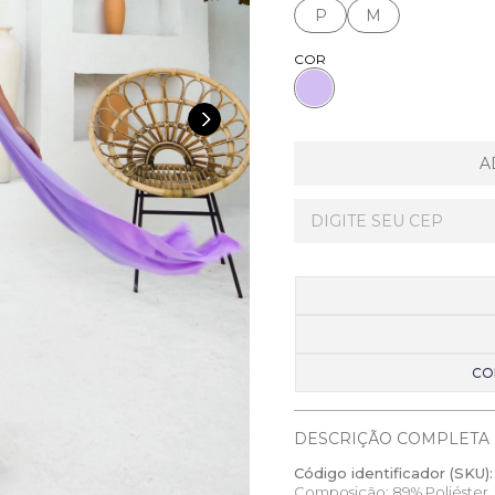
P
M
COR
A
CO
DESCRIÇÃO COMPLETA
Código identificador (SKU):
Composição: 89% Poliéster, 