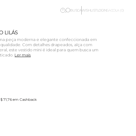
BUSCA
WISHLIST
LOGIN
?
SACOLA (0)
O LILÁS
 uma peça moderna e elegante confeccionada em
a qualidade. Com detalhes drapeados, alça com
ral, este vestido mini é ideal para quem busca um
ticado.
Ler mais
R$ 71,76 em Cashback