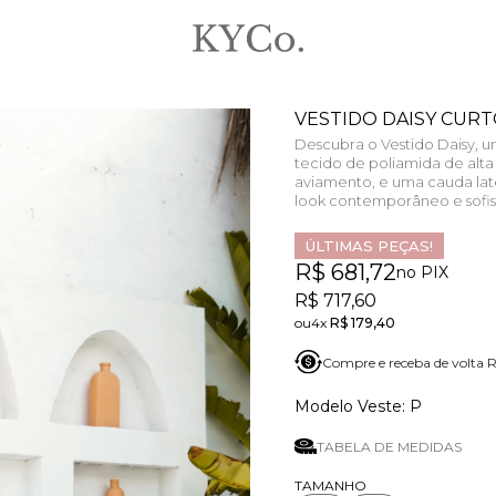
VESTIDO DAISY CURT
Descubra o Vestido Daisy,
tecido de poliamida de alt
aviamento, e uma cauda late
look contemporâneo e sofis
ÚLTIMAS PEÇAS!
R$ 681,72
no PIX
R$ 717,60
4x
R$ 179,40
Compre e receba de volta 
P
TABELA DE MEDIDAS
TAMANHO