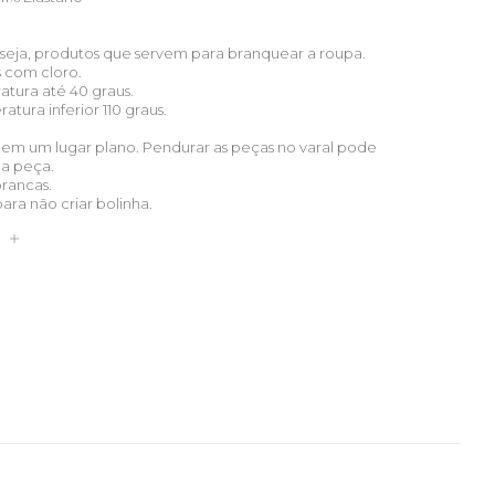
u seja, produtos que servem para branquear a roupa.
s com cloro.
atura até 40 graus.
tura inferior 110 graus.
 em um lugar plano. Pendurar as peças no varal pode
ua peça.
brancas.
para não criar bolinha.
S