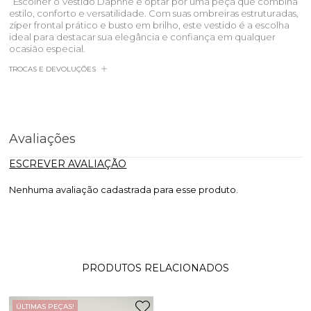
Escolher o Vestido Daphne é optar por uma peça que combina
estilo, conforto e versatilidade. Com suas ombreiras estruturadas,
zíper frontal prático e busto em brilho, este vestido é a escolha
ideal para destacar sua elegância e confiança em qualquer
ocasião especial.
TROCAS E DEVOLUÇÕES
Avaliações
ESCREVER AVALIAÇÃO
Nenhuma avaliação cadastrada para esse produto.
PRODUTOS RELACIONADOS
ÚLTIMAS PEÇAS!