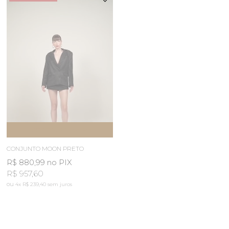
ESGOTOU
AVISE-ME
CONJUNTO MOON PRETO
R$ 880,99
no PIX
R$ 957,60
4x
R$ 239,40
sem juros