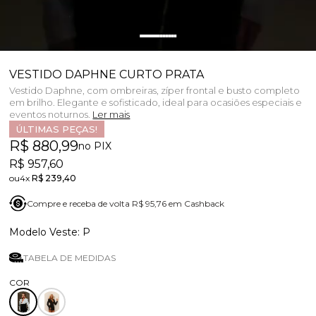
VESTIDO DAPHNE CURTO PRATA
Vestido Daphne, com ombreiras, zíper frontal e busto completo
em brilho. Elegante e sofisticado, ideal para ocasiões especiais e
eventos noturnos.
Ler mais
ÚLTIMAS PEÇAS!
R$ 880,99
no PIX
R$ 957,60
4x
R$ 239,40
Compre e receba de volta R$ 95,76 em Cashback
P
TABELA DE MEDIDAS