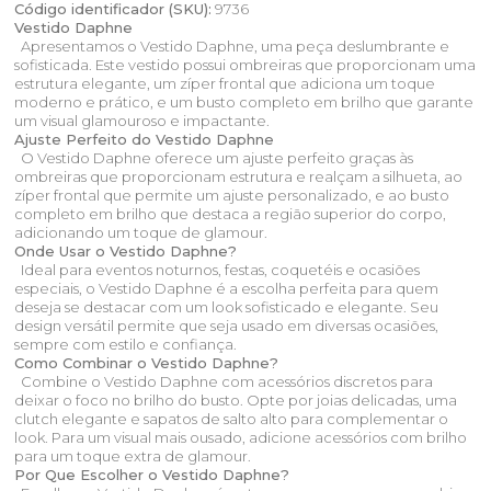
Código identificador (SKU):
9736
Vestido Daphne
Apresentamos o Vestido Daphne, uma peça deslumbrante e
sofisticada. Este vestido possui ombreiras que proporcionam uma
estrutura elegante, um zíper frontal que adiciona um toque
moderno e prático, e um busto completo em brilho que garante
um visual glamouroso e impactante.
Ajuste Perfeito do Vestido Daphne
O Vestido Daphne oferece um ajuste perfeito graças às
ombreiras que proporcionam estrutura e realçam a silhueta, ao
zíper frontal que permite um ajuste personalizado, e ao busto
completo em brilho que destaca a região superior do corpo,
adicionando um toque de glamour.
Onde Usar o Vestido Daphne?
Ideal para eventos noturnos, festas, coquetéis e ocasiões
especiais, o Vestido Daphne é a escolha perfeita para quem
deseja se destacar com um look sofisticado e elegante. Seu
design versátil permite que seja usado em diversas ocasiões,
sempre com estilo e confiança.
Como Combinar o Vestido Daphne?
Combine o Vestido Daphne com acessórios discretos para
deixar o foco no brilho do busto. Opte por joias delicadas, uma
clutch elegante e sapatos de salto alto para complementar o
look. Para um visual mais ousado, adicione acessórios com brilho
para um toque extra de glamour.
Por Que Escolher o Vestido Daphne?