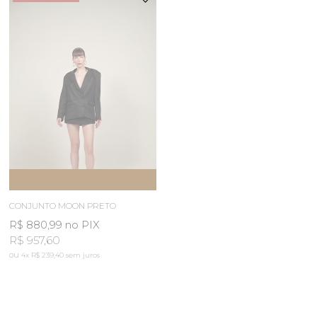
ESGOTOU
AVISE-ME
CONJUNTO MOON PRETO
R$ 880,99
no PIX
R$ 957,60
4x
R$ 239,40
sem juros