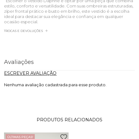
Escolher o Vestido Daphne é optar por uma peça que combina
estilo, conforto e versatilidade. Com suas ombreiras estruturadas,
zíper frontal prático e busto em brilho, este vestido é a escolha
ideal para destacar sua elegância e confiança em qualquer
ocasião especial.
TROCAS E DEVOLUÇÕES
Avaliações
ESCREVER AVALIAÇÃO
Nenhuma avaliação cadastrada para esse produto.
PRODUTOS RELACIONADOS
ÚLTIMAS PEÇAS!