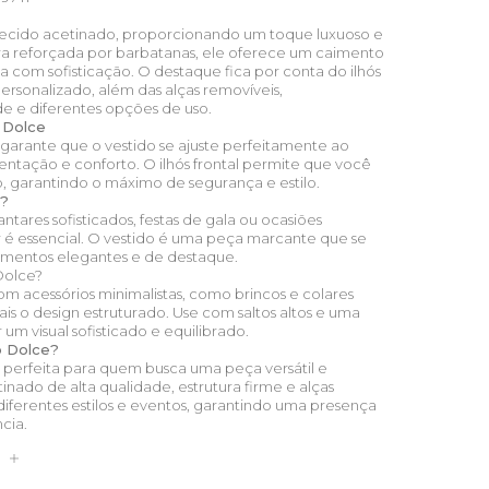
 tecido acetinado, proporcionando um toque luxuoso e
a reforçada por barbatanas, ele oferece um caimento
a com sofisticação. O destaque fica por conta do ilhós
personalizado, além das alças removíveis,
e e diferentes opções de uso.
o Dolce
garante que o vestido se ajuste perfeitamente ao
ntação e conforto. O ilhós frontal permite que você
to, garantindo o máximo de segurança e estilo.
e?
antares sofisticados, festas de gala ou ocasiões
 é essencial. O vestido é uma peça marcante que se
mentos elegantes e de destaque.
Dolce?
m acessórios minimalistas, como brincos e colares
ais o design estruturado. Use com saltos altos e uma
um visual sofisticado e equilibrado.
o Dolce?
 perfeita para quem busca uma peça versátil e
inado de alta qualidade, estrutura firme e alças
 diferentes estilos e eventos, garantindo uma presença
cia.
S