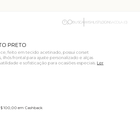
BUSCA
WISHLIST
LOGIN
?
SACOLA (0)
TO PRETO
e, feito em tecido acetinado, possui corset
ilhós frontal para ajuste personalizado e alças
tilidade e sofisticação para ocasiões especiais.
Ler
 R$ 100,00 em Cashback