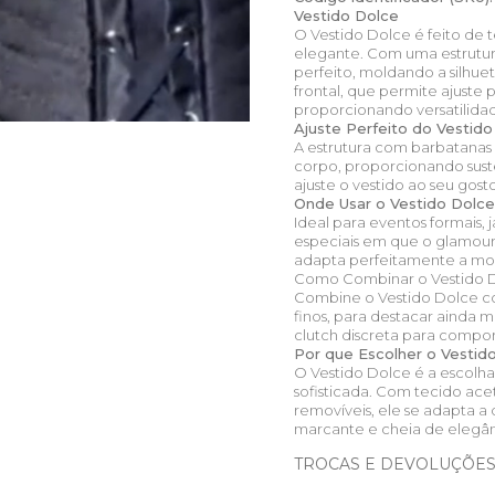
Vestido Dolce
O Vestido Dolce é feito de
elegante. Com uma estrutur
perfeito, moldando a silhuet
frontal, que permite ajuste 
proporcionando versatilidad
Ajuste Perfeito do Vestid
A estrutura com barbatanas 
corpo, proporcionando suste
ajuste o vestido ao seu gos
Onde Usar o Vestido Dolc
Ideal para eventos formais, j
especiais em que o glamour
adapta perfeitamente a mo
Como Combinar o Vestido 
Combine o Vestido Dolce co
finos, para destacar ainda m
clutch discreta para compor 
Por que Escolher o Vestid
O Vestido Dolce é a escolha
sofisticada. Com tecido acet
removíveis, ele se adapta a
marcante e cheia de elegân
TROCAS E DEVOLUÇÕE