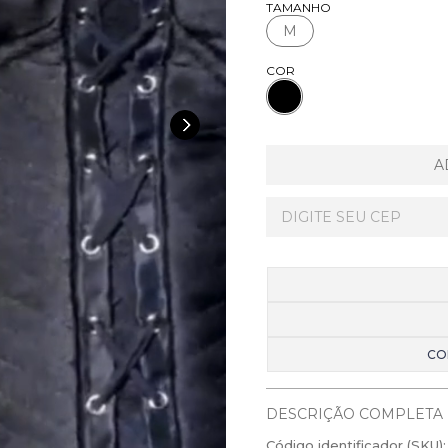
TAMANHO
M
COR
A
CO
DESCRIÇÃO COMPLETA
Código identificador (SKU):