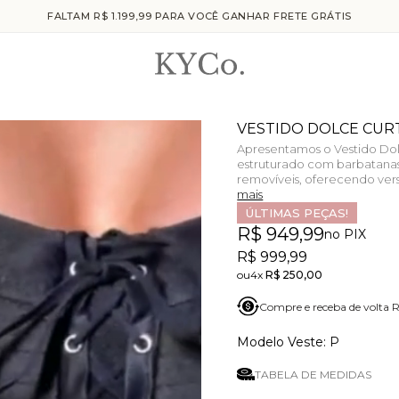
FALTAM R$ 1.199,99 PARA VOCÊ GANHAR FRETE GRÁTIS
VESTIDO DOLCE CUR
Apresentamos o Vestido Dolc
estruturado com barbatanas, 
removíveis, oferecendo versa
mais
ÚLTIMAS PEÇAS!
R$ 949,99
no PIX
R$ 999,99
4x
R$ 250,00
Compre e receba de volta
P
TABELA DE MEDIDAS