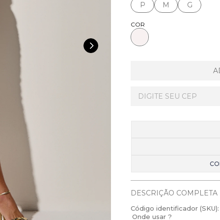
P
M
G
COR
A
CO
DESCRIÇÃO COMPLETA
Código identificador (SKU):
Onde usar ?