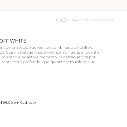
BUSCA
WISHLIST
LOGIN
?
SACOLA (0)
 OFF WHITE
onado em tecido acetinado combinado ao chiffon,
eza. Sua modelagem justa valoriza a silhueta, enquanto
m um efeito elegante e moderno. O destaque fica por
decote em V profundo, que garante sensualidade na
 R$ 96,00 em Cashback