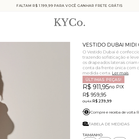
FALTAM R$ 1.199,99 PARA VOCÊ GANHAR FRETE GRÁTIS
VESTIDO DUBAI MIDI
O Vestido Dubai é confecci
trazendo sofisticação e lev
os drapeados laterais cria
conta da frente única com 
medida certa.
Ler mais
ÚLTIMAS PEÇAS!
R$ 911,95
no PIX
R$ 959,95
4x
R$ 239,99
Compre e receba de volta
TABELA DE MEDIDAS
TAMANHO