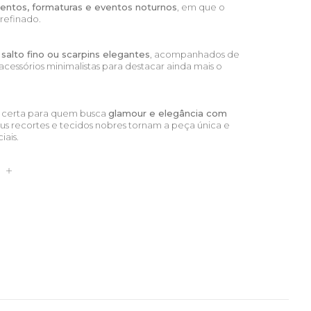
entos, formaturas e eventos noturnos
, em que o
 refinado.
 salto fino ou scarpins elegantes
, acompanhados de
acessórios minimalistas para destacar ainda mais o
.
a certa para quem busca
glamour e elegância com
eus recortes e tecidos nobres tornam a peça única e
iais.
S