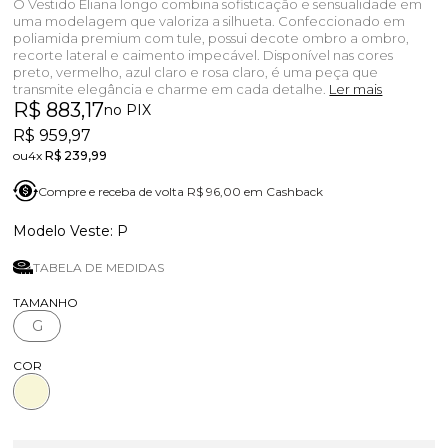
O Vestido Eliana longo combina sofisticação e sensualidade em
uma modelagem que valoriza a silhueta. Confeccionado em
poliamida premium com tule, possui decote ombro a ombro,
recorte lateral e caimento impecável. Disponível nas cores
preto, vermelho, azul claro e rosa claro, é uma peça que
transmite elegância e charme em cada detalhe.
Ler mais
R$ 883,17
no PIX
R$ 959,97
4x
R$ 239,99
Compre e receba de volta R$ 96,00 em Cashback
P
TABELA DE MEDIDAS
TAMANHO
G
COR