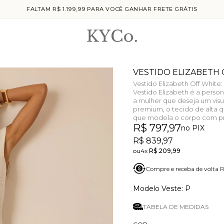
FALTAM R$ 1.199,99 PARA VOCÊ GANHAR FRETE GRÁTIS
VESTIDO ELIZABETH
Vestido Elizabeth Off Whit
Vestido Elizabeth é a perso
a mulher que deseja um vis
premium, o tecido de alta q
que modela o corpo com p
R$ 797,97
no PIX
R$ 839,97
4x
R$ 209,99
Compre e receba de volta
P
TABELA DE MEDIDAS