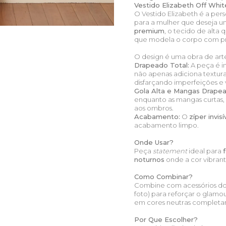
Vestido Elizabeth Off Whi
O Vestido Elizabeth é a per
para a mulher que deseja u
premium
, o tecido de alta
que modela o corpo com pr
O design é uma obra de a
Drapeado Total:
A peça é i
não apenas adiciona textur
disfarçando imperfeições e 
Gola Alta e Mangas Drapea
enquanto as mangas curtas
aos ombros.
Acabamento:
O
zíper invis
acabamento limpo.
Onde Usar?
Peça
statement
ideal para
noturnos
onde a cor vibrante
Como Combinar?
Combine com acessórios d
foto) para reforçar o glamo
em cores neutras completam
Por Que Escolher?