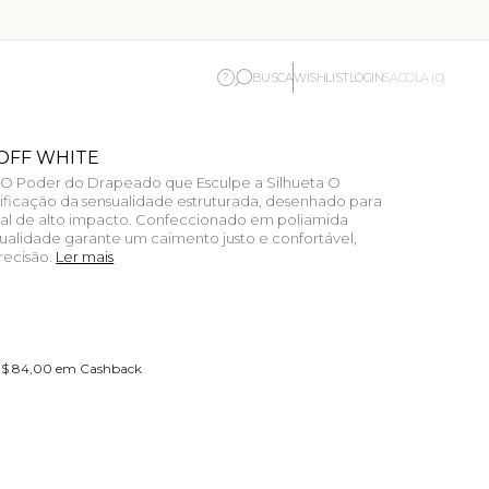
BUSCA
WISHLIST
LOGIN
?
SACOLA (0)
 OFF WHITE
e: O Poder do Drapeado que Esculpe a Silhueta O
nificação da sensualidade estruturada, desenhado para
ual de alto impacto. Confeccionado em poliamida
ualidade garante um caimento justo e confortável,
recisão.
Ler mais
 R$ 84,00 em Cashback