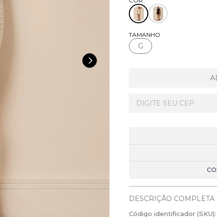
TAMANHO
G
A
CO
DESCRIÇÃO COMPLETA
Código identificador (SKU):