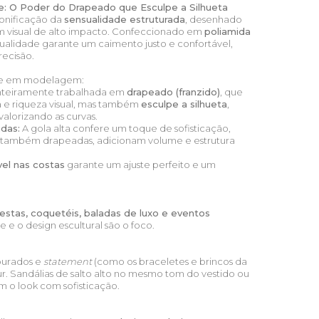
te: O Poder do Drapeado que Esculpe a Silhueta
sonificação da
sensualidade estruturada
, desenhado
m visual de alto impacto. Confeccionado em
poliamida
 qualidade garante um caimento justo e confortável,
ecisão.
rte em modelagem:
nteiramente trabalhada em
drapeado (franzido)
, que
a e riqueza visual, mas também
esculpe a silhueta
,
valorizando as curvas.
das:
A gola alta confere um toque de sofisticação,
, também drapeadas, adicionam volume e estrutura
ível nas costas
garante um ajuste perfeito e um
festas, coquetéis, baladas de luxo e eventos
 e o design escultural são o foco.
ourados e
statement
(como os braceletes e brincos da
ur. Sandálias de salto alto no mesmo tom do vestido ou
 o look com sofisticação.