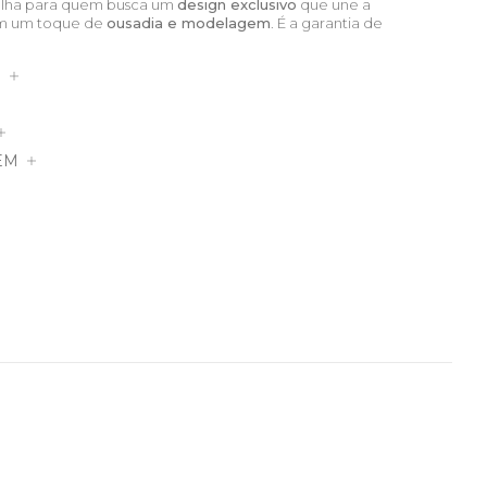
colha para quem busca um
design exclusivo
que une a
 um toque de
ousadia e modelagem
. É a garantia de
S
EM