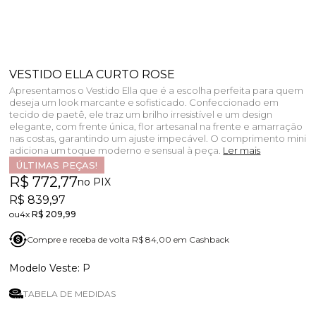
VESTIDO ELLA CURTO ROSE
Apresentamos o Vestido Ella que é a escolha perfeita para quem
deseja um look marcante e sofisticado. Confeccionado em
tecido de paetê, ele traz um brilho irresistível e um design
elegante, com frente única, flor artesanal na frente e amarração
nas costas, garantindo um ajuste impecável. O comprimento mini
adiciona um toque moderno e sensual à peça.
Ler mais
ÚLTIMAS PEÇAS!
R$ 772,77
no PIX
R$ 839,97
4x
R$ 209,99
Compre e receba de volta R$ 84,00 em Cashback
P
TABELA DE MEDIDAS