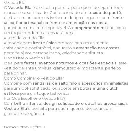
Vestido Ella
O
Vestido Ella
é a escolha perfeita para quem deseja um look
marcante e sofisticado. Confeccionado em
tecido de paetê
,
ele traz um brilho irresistível e um design elegante, com
frente
única
,
flor artesanal na frente
e
amarração nas costas
,
garantindo um ajuste impecável. O
comprimento mini
adiciona
um toque moderno e sensual à peça.
Ajuste do Vestido Ella
A modelagem
frente única
proporciona um caimento
sofisticado e confortável, enquanto a
amarração nas costas
permite ajuste personalizado, valorizando a silhueta.
Onde Usar o Vestido Ella?
Ideal para
festas, eventos noturnos e ocasiões especiais
, esse
vestido garante um visual glamouroso e impactante, perfeito
para brilhar.
Como Combinar o Vestido Ella?
Combine com
sandálias de salto fino
e
acessórios minimalistas
para um look sofisticado, ou aposte em
botas e uma clutch
estilosa
para um toque fashionista.
Por Que Escolher o Vestido Ella?
Com
brilho intenso, design sofisticado e detalhes artesanais
, o
Vestido Ella
é perfeito para quem quer se destacar com
glamour e elegância.
TROCAS E DEVOLUÇÕES