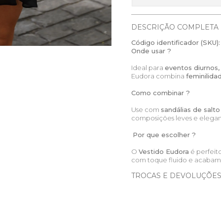
DESCRIÇÃO COMPLETA
Código identificador (SKU):
Onde usar ?
Ideal para
eventos diurnos,
Eudora combina
feminilida
Como combinar ?
Use com
sandálias de salto
composições leves e elegan
Por que escolher ?
O
Vestido Eudora
é perfei
com toque fluido e acabame
TROCAS E DEVOLUÇÕE