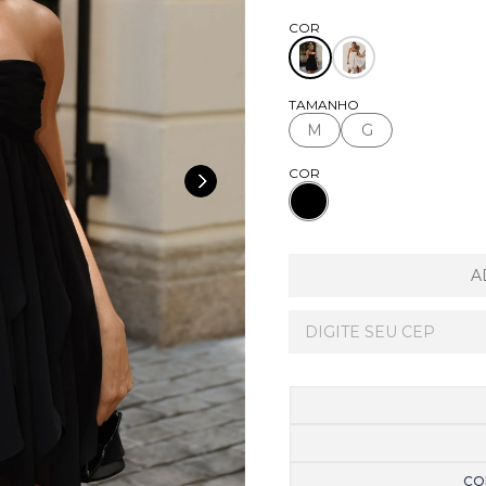
TAMANHO
M
G
COR
A
CO