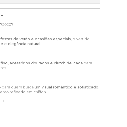
750207
 festas de verão e ocasiões especiais
, o Vestido
de e elegância natural
.
 fino, acessórios dourados e clutch delicada
para
tes.
to para quem busca
um visual romântico e sofisticado
,
nto refinado em chiffon.
S