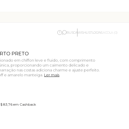
BUSCA
WISHLIST
LOGIN
?
SACOLA (0)
URTO PRETO
ionado em chiffon leve e fluido, com comprimento
única, proporcionando um caimento delicado e
marração nas costas adiciona charme e ajuste perfeito.
 off e amarelo manteiga.
Ler mais
R$ 83,76 em Cashback