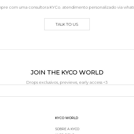
pre com uma consultora KYCo. atendimento personalizado via what
TALK TO US
JOIN THE KYCO WORLD
Drops exclusivos, previews, early access <3
KYCO WORLD
SOBRE A KYCO