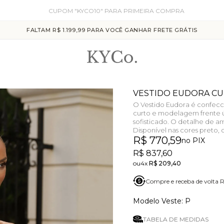
CUPOM "KYCO10" PARA PRIMEIRA COMPRA
FALTAM R$ 1.199,99 PARA VOCÊ GANHAR FRETE GRÁTIS
VESTIDO EUDORA C
O Vestido Eudora é confecc
curto e modelagem frente 
sofisticado. O detalhe de a
Disponível nas cores preto,
R$ 770,59
no PIX
R$ 837,60
4x
R$ 209,40
Compre e receba de volta 
P
TABELA DE MEDIDAS