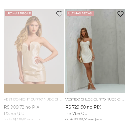
ÚLTIMAS PEÇAS!
ÚLTIMAS PEÇAS!
ESGOTOU
AVISE-ME
VESTIDO NIGHT CURTO NUDE CHAMPAGNE
VESTIDO CHLOE CURTO NUDE CHAMPAGNE
R$ 909,72
no PIX
R$ 729,60
no PIX
R$ 957,60
R$ 768,00
4x
R$ 239,40
sem juros
4x
R$ 192,00
sem juros