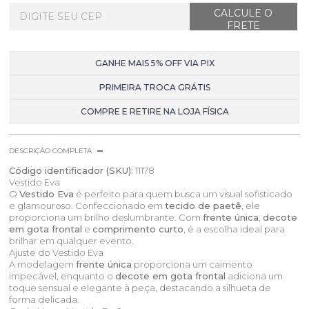
GANHE MAIS 5% OFF VIA PIX
PRIMEIRA TROCA GRÁTIS
COMPRE E RETIRE NA LOJA FÍSICA
DESCRIÇÃO COMPLETA
Código identificador (SKU):
11178
Vestido Eva
O
Vestido Eva
é perfeito para quem busca um visual sofisticado
e glamouroso. Confeccionado em
tecido de paetê
, ele
proporciona um brilho deslumbrante. Com
frente única
,
decote
em gota frontal
e
comprimento curto
, é a escolha ideal para
brilhar em qualquer evento.
Ajuste do Vestido Eva
A modelagem
frente única
proporciona um caimento
impecável, enquanto o
decote em gota frontal
adiciona um
toque sensual e elegante à peça, destacando a silhueta de
forma delicada.