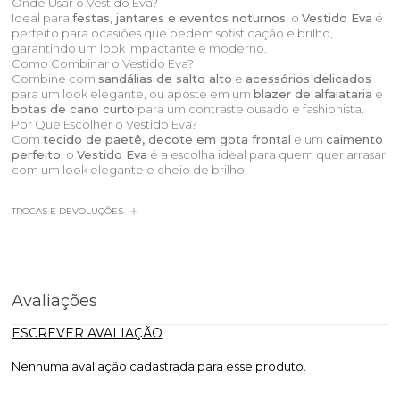
Onde Usar o Vestido Eva?
Ideal para
festas, jantares e eventos noturnos
, o
Vestido Eva
é
perfeito para ocasiões que pedem sofisticação e brilho,
garantindo um look impactante e moderno.
Como Combinar o Vestido Eva?
Combine com
sandálias de salto alto
e
acessórios delicados
para um look elegante, ou aposte em um
blazer de alfaiataria
e
botas de cano curto
para um contraste ousado e fashionista.
Por Que Escolher o Vestido Eva?
Com
tecido de paetê, decote em gota frontal
e um
caimento
perfeito
, o
Vestido Eva
é a escolha ideal para quem quer arrasar
com um look elegante e cheio de brilho.
TROCAS E DEVOLUÇÕES
Avaliações
ESCREVER AVALIAÇÃO
Nenhuma avaliação cadastrada para esse produto.