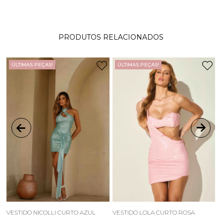
PRODUTOS RELACIONADOS
ÚLTIMAS PEÇAS!
ÚLTIMAS PEÇAS!
VESTIDO NICOLLI CURTO AZUL
VESTIDO LOLA CURTO ROSA
C