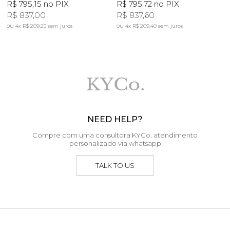
R$ 795,15
no PIX
R$ 795,72
no PIX
R
R$ 837,00
R$ 837,60
4x
R$ 209,25
sem juros
4x
R$ 209,40
sem juros
NEED HELP?
Compre com uma consultora KYCo. atendimento
personalizado via whatsapp
TALK TO US