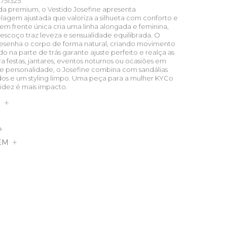
751325
a premium, o Vestido Josefine apresenta
gem ajustada que valoriza a silhueta com conforto e
em frente única cria uma linha alongada e feminina,
scoço traz leveza e sensualidade equilibrada. O
esenha o corpo de forma natural, criando movimento
do na parte de trás garante ajuste perfeito e realça as
a festas, jantares, eventos noturnos ou ocasiões em
 e personalidade, o Josefine combina com sandálias
dos e um styling limpo. Uma peça para a mulher KYCo
idez é mais impacto.
S
EM