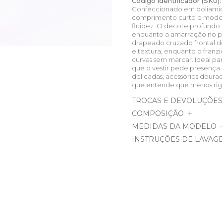
Código identificador (SKU):
Confeccionado em poliamid
comprimento curto e modela
fluidez. O decote profundo 
enquanto a amarração no pe
drapeado cruzado frontal d
e textura, enquanto o franzi
curvas sem marcar. Ideal par
que o vestir pede presença
delicadas, acessórios doura
que entende que menos rig
TROCAS E DEVOLUÇÕE
COMPOSIÇÃO
MEDIDAS DA MODELO
INSTRUÇÕES DE LAVAG