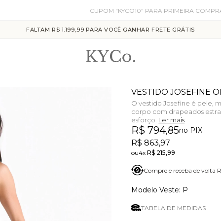
CUPOM "KYCO10" PARA PRIMEIRA COMPRA
FALTAM R$ 1.199,99 PARA VOCÊ GANHAR FRETE GRÁTIS
VESTIDO JOSEFINE O
O vestido Josefine é pele,
corpo com drapeados estra
esforço.
Ler mais
R$ 794,85
no PIX
R$ 863,97
4x
R$ 215,99
Compre e receba de volta
P
TABELA DE MEDIDAS