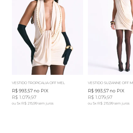
VESTIDO TROPICALIA OFF MEL
VESTIDO SUZANNE OFF 
R$ 993,57
no PIX
R$ 993,57
no PIX
R$ 1.079,97
R$ 1.079,97
5x
R$ 215,99
5x
R$ 215,99
sem juros
sem juros