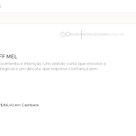
BUSCA
WISHLIST
LOGIN
?
SACOLA (0)
FF MEL
 movimento e intenção. Um vestido curto que envolve o
tégicos e um decote que imprime confiança sem
 R$ 86,40 em Cashback