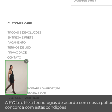
CUSTOMER CARE
TROCAS E DEVOLUÇÕES
ENTREGA E FRETE
PAGAMENTO
TERMOS DE USO
PRIVACIDADE
CONTATO
LOGIN
RUA PROFESSOR CESARE LOMBROSO,299
CEP 01121-022 - SÃO PAULO/SP
TELEFONE (11)2338 - 5838
A KYCo. utiliza tecnologias de acordo com nossa polí
B2C@KYLIECO.COM.BR
concorda com estas condições