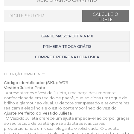
ADICIONAR AO CARRINHO
GANHE MAIS 5% OFF VIA PIX
PRIMEIRA TROCA GRÁTIS
COMPRE E RETIRE NA LOJA FÍSICA
DESCRIÇÃO COMPLETA
Código identificador (SKU):
9676
Vestido Julieta Prata
Apresentamos o Vestido Julieta, uma peça deslumbrante
confeccionada em tecido de paetê, que adiciona um toque de
brilho e glamour ao visual. O decote transpassado e as ombreiras
realçam a elegância e o estilo contemporâneo do vestido.
Ajuste Perfeito do Vestido Julieta
O Vestido Julieta oferece um ajuste impecável ao corpo, graças
ao seu tecido de paetê que se adapta às suas curvas,
proporcionando um visual elegante e sofisticado. O decote
transpassado destaca o colo, enquanto as ombreiras estruturadas