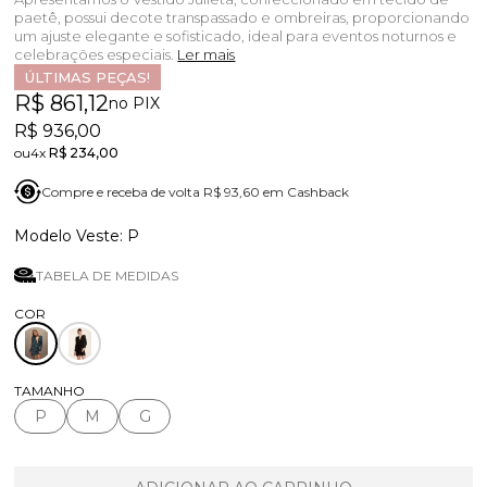
paetê, possui decote transpassado e ombreiras, proporcionando
um ajuste elegante e sofisticado, ideal para eventos noturnos e
celebrações especiais.
Ler mais
ÚLTIMAS PEÇAS!
R$ 861,12
no PIX
R$ 936,00
4x
R$ 234,00
Compre e receba de volta R$ 93,60 em Cashback
P
TABELA DE MEDIDAS
TAMANHO
P
M
G