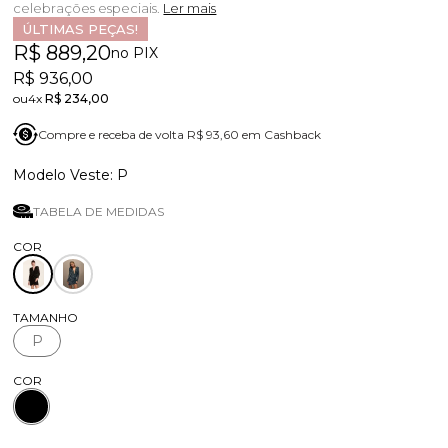
celebrações especiais.
Ler mais
ÚLTIMAS PEÇAS!
R$ 889,20
no PIX
R$ 936,00
4x
R$ 234,00
Compre e receba de volta R$ 93,60 em Cashback
P
TABELA DE MEDIDAS
TAMANHO
P
COR