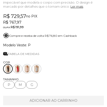
impecável que modela o corpo com precisão. O design é
marcado por detalhes que o tornam único:
Ler mais
R$ 729,57
no PIX
R$ 767,97
4x
R$ 191,99
Compre e receba de volta R$ 76,80 em Cashback
P
TABELA DE MEDIDAS
TAMANHO
P
M
G
ADICIONAR AO CARRINHO