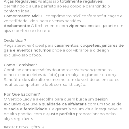
Alças Reguláveis:
As alças são
totalmente reguláveis
,
permitindo o ajuste perfeito ao seu corpo e garantindo o
conforto ideal.
Comprimento Midi:
O comprimento midi confere sofisticação e
versatilidade, ideal para diversas ocasiões.
Acabamento:
O fechamento com
zíper nas costas
garante um
ajuste perfeito e discreto.
Onde Usar?
Peça
statement
ideal para
casamentos, coquetéis, jantares de
gala e eventos noturnos
onde a cor vibrante e o design
exclusivo são o foco.
Como Combinar?
Combine com acessórios dourados e
statement
(como os
brincos e braceletes da foto) para realçar o glamour da peça.
Sandálias de salto alto no mesmo tom do vestido ou em cores
neutras completam o look com sofisticação.
Por Que Escolher?
O Vestido Lady é a escolha para quem busca um
design
exclusivo
que une a
qualidade da alfaiataria
com um toque de
ousadia e feminilidade
. É a garantia de um visual inesquecível e
de alto padrão, com o
ajuste perfeito
proporcionado pelas
alças reguláveis.
TROCAS E DEVOLUÇÕES