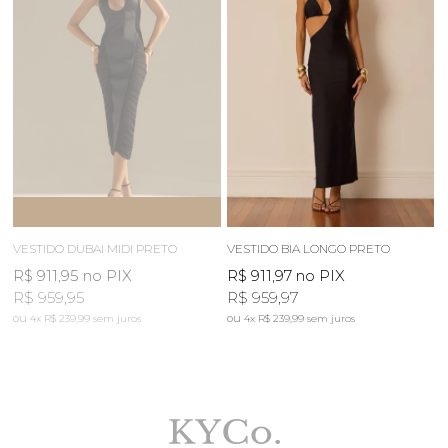
ESGOTOU
AVISE-ME
VESTIDO DUBAI MIDI PRETO
VESTIDO BIA LONGO PRETO
R$ 911,95
no PIX
R$ 911,97
no PIX
R$ 959,95
R$ 959,97
4x
R$ 239,99
sem juros
4x
R$ 239,99
sem juros