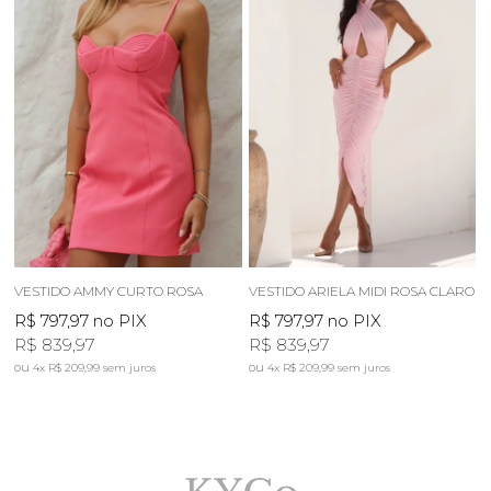
VESTIDO AMMY CURTO ROSA
VESTIDO ARIELA MIDI ROSA CLARO
R$ 797,97
no PIX
R$ 797,97
no PIX
R$ 839,97
R$ 839,97
4x
R$ 209,99
sem juros
4x
R$ 209,99
sem juros