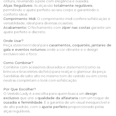
cintura, revelando a pele com elegância e ousadia.
Alças Reguláveis:
As alças são
totalmente reguláveis
,
permitindo o ajuste perfeito ao seu corpo e garantindo o
conforto ideal.
Comprimento Midi:
O comprimento midi confere sofisticação e
versatilidade, ideal para diversas ocasiões.
Acabamento:
O fechamento com
zíper nas costas
garante um
ajuste perfeito e discreto.
Onde Usar?
Peça
statement
ideal para
casamentos, coquetéis, jantares de
gala e eventos noturnos
onde a cor vibrante e o design
exclusivo são o foco.
Como Combinar?
Combine com acessórios dourados e
statement
(como os
brincos e braceletes da foto) para realçar o glamour da peça.
Sandálias de salto alto no mesmo tom do vestido ou em cores
neutras completam o look com sofisticação.
Por Que Escolher?
O Vestido Lady é a escolha para quem busca um
design
exclusivo
que une a
qualidade da alfaiataria
com um toque de
ousadia e feminilidade
. É a garantia de um visual inesquecível e
de alto padrão, com o
ajuste perfeito
proporcionado pelas
alças reguláveis.