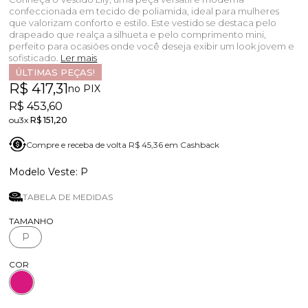
confeccionada em tecido de poliamida, ideal para mulheres
que valorizam conforto e estilo. Este vestido se destaca pelo
drapeado que realça a silhueta e pelo comprimento mini,
perfeito para ocasiões onde você deseja exibir um look jovem e
sofisticado.
Ler mais
ÚLTIMAS PEÇAS!
R$ 417,31
no PIX
R$ 453,60
3x
R$ 151,20
Compre e receba de volta R$ 45,36 em Cashback
P
TABELA DE MEDIDAS
TAMANHO
P
COR