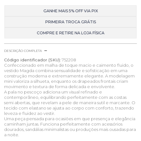
GANHE MAIS 5% OFF VIA PIX
PRIMEIRA TROCA GRÁTIS
COMPRE E RETIRE NA LOJA FÍSICA
DESCRIÇÃO COMPLETA
Código identificador (SKU):
752208
Confeccionado em malha de toque macio e caimento fluido, o
vestido Magda combina sensualidade e sofisticação em uma
construção moderna e extremamente elegante. A modelagem
mini valoriza a silhueta, enquanto os drapeados frontais criam
movimento e textura de forma delicada e envolvente.
A pala no pescoço adiciona um visual refinado e
contemporâneo, equilibrando perfeitamente com as costas
semi abertas, que revelam a pele de maneira sutil e marcante. O
tecido com elastano se ajusta ao corpo com conforto, trazendo
leveza e fluidez ao vestir.
Uma peça pensada para ocasiões em que presença e elegância
caminham juntas. Funciona perfeitamente com acessórios
dourados, sandálias minimalistas ou produções mais ousadas para
a noite.