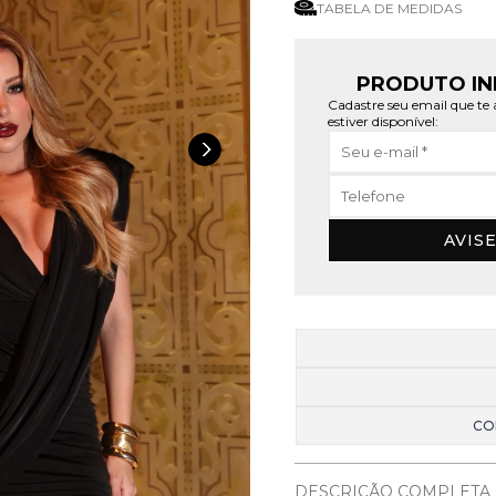
TABELA DE MEDIDAS
PRODUTO IN
Cadastre seu email que t
estiver disponível:
AVIS
CO
DESCRIÇÃO COMPLETA