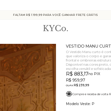
CUPOM "KYCO10" PARA PRIMEIRA C
FALTAM R$ 1.199,99 PARA VOCÊ GANHAR FRETE GRÁTIS
VESTIDO MANU CUR
O Vestido Manu curto é c
que valoriza o corpo e gar
frontal e ombreiras estrut
Disponível nas cores preto, 
escolha versátil e sofisticad
R$ 883,17
no PIX
R$ 959,97
4x
R$ 239,99
Compre e receba de volta
P