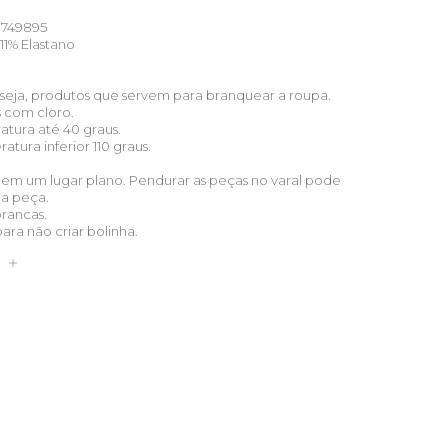
749895
11% Elastano
u seja, produtos que servem para branquear a roupa.
s com cloro.
atura até 40 graus.
tura inferior 110 graus.
 em um lugar plano. Pendurar as peças no varal pode
ua peça.
brancas.
para não criar bolinha.
S