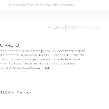
OMPRA
BUSCA
WISHLIST
LOGIN
?
SACOLA (0)
TO PRETO
onfeccionado em poliamida premium, com modelagem
ante conforto. Apresenta decote V, drapeado cruzado
uradas, que trazem elegância e modernidade à peça.
off-white, rosa claro e amarelo manteiga, é uma
a para diversas ocasiões.
Ler mais
 R$ 96,00 em Cashback