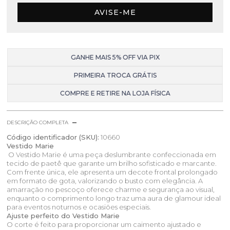
AVISE-ME
GANHE MAIS 5% OFF VIA PIX
PRIMEIRA TROCA GRÁTIS
COMPRE E RETIRE NA LOJA FÍSICA
DESCRIÇÃO COMPLETA
Código identificador (SKU):
10660
Vestido Marie
O Vestido Marie é uma peça deslumbrante confeccionada em
tecido de paetê que garante um brilho sofisticado e marcante.
Com frente única, ele apresenta um decote frontal prolongado
em formato de gota, valorizando o busto com elegância. A
amarração no pescoço oferece charme e segurança ao visual,
enquanto o comprimento longo traz uma aura de glamour ideal
para eventos noturnos e ocasiões especiais.
Ajuste perfeito do Vestido Marie
O corte é feito para proporcionar um caimento ajustado e