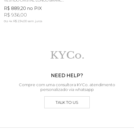
VESTIDO CRISTAL LONGO BRANCO LUZ
R$ 889,20
no PIX
R$ 936,00
4x
R$ 234,00
sem juros
NEED HELP?
Compre com uma consultora KYCo. atendimento
personalizado via whatsapp
TALK TO US