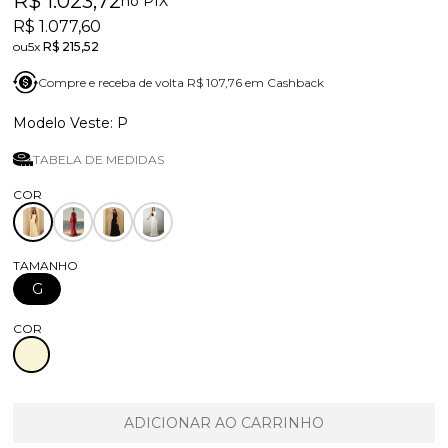
R$ 1.023,72
no PIX
R$ 1.077,60
5x
R$ 215,52
Compre e receba de volta R$ 107,76 em Cashback
P
TABELA DE MEDIDAS
TAMANHO
G
COR
ADICIONAR AO CARRINHO