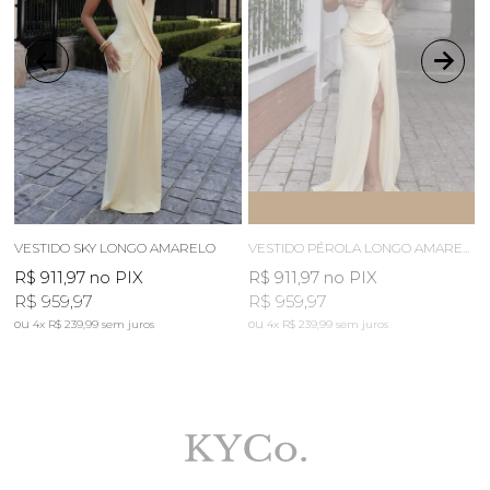
ESGOTOU
AVISE-ME
VESTIDO SKY LONGO AMARELO
VESTIDO PÉROLA LONGO AMARELO MANTEIGA
R$ 911,97
no PIX
R$ 911,97
no PIX
R$ 959,97
R$ 959,97
4x
R$ 239,99
sem juros
4x
R$ 239,99
sem juros