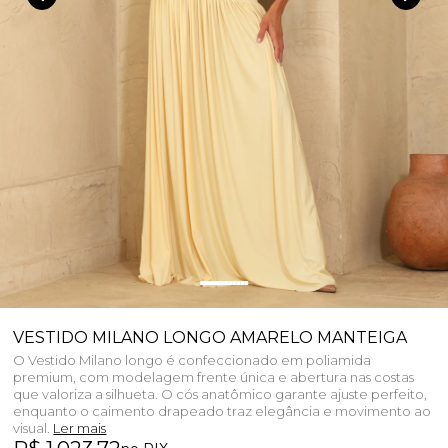
VESTIDO MILANO LONGO AMARELO MANTEIGA
O Vestido Milano longo é confeccionado em poliamida
premium, com modelagem frente única e abertura nas costas
que valoriza a silhueta. O cós anatômico garante ajuste perfeito,
enquanto o caimento drapeado traz elegância e movimento ao
visual.
Ler mais