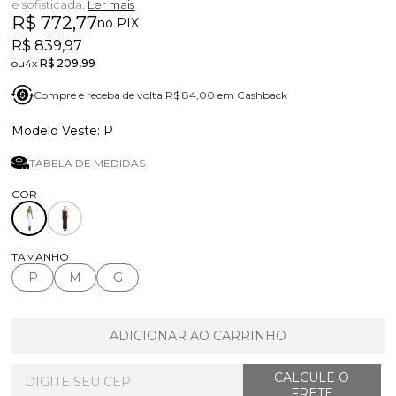
e sofisticada.
Ler mais
R$ 772,77
no PIX
R$ 839,97
4x
R$ 209,99
Compre e receba de volta R$ 84,00 em Cashback
P
TABELA DE MEDIDAS
TAMANHO
P
M
G
ADICIONAR AO CARRINHO