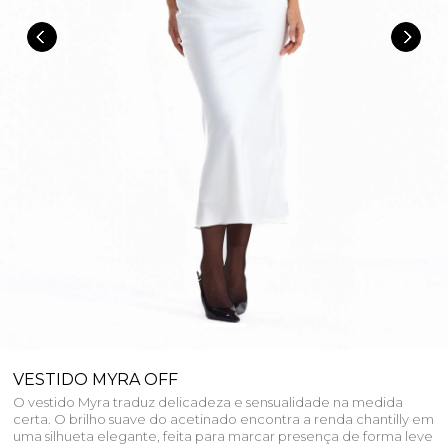
VESTIDO MYRA OFF
O vestido Myra traduz delicadeza e sensualidade na medida
certa. O brilho suave do acetinado encontra a renda chantilly em
uma silhueta elegante, feita para marcar presença de forma leve