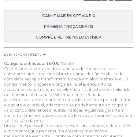
GANHE MAIS 5% OFF VIA PIX
PRIMEIRA TROCA GRÁTIS
COMPRE E RETIRE NA LOJA FÍSICA
DESCRIÇÃO COMPLETA
Código identificador (SKU):
752390
Confeccionado em tecido acetinado de toque macio e
caimento fluido, o vestido Myra traz uma elegância delicada
com detalhes que transformam a peça em algo memorável. O
comprimento longuete alonga a silhueta, enquanto os
acabamentos em renda chantilly criam contraste e feminilidade
de maneira sofisticada e extremamente refinada.
As costas nuas com amarração cruzada revelam a pele de forma
elegante e ajustável, adaptando-se perfeitamente ao corpo e
valorizando diferentes silhuetas. As alças reguláveis garantem
conforto e melhor ajuste, trazendo leveza ao vestir sem perder a
sofisticação da peça.
Um vestido pensado para noites especiais, jantares, celebrações
e momentos que pedem uma presença marcante e
naturalmente elegante. Combine com acessórios dourados,