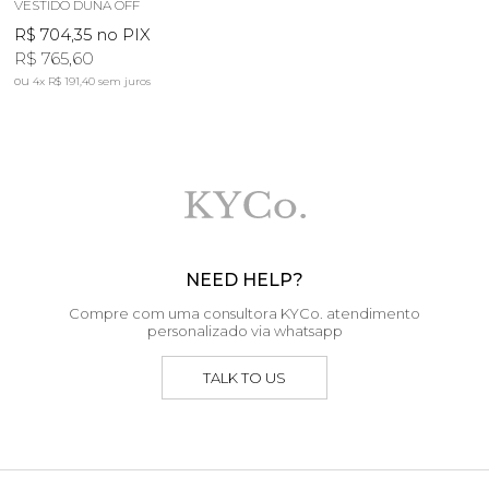
VESTIDO DUNA OFF
R$ 704,35
no PIX
R$ 765,60
4x
R$ 191,40
sem juros
NEED HELP?
Compre com uma consultora KYCo. atendimento
personalizado via whatsapp
TALK TO US