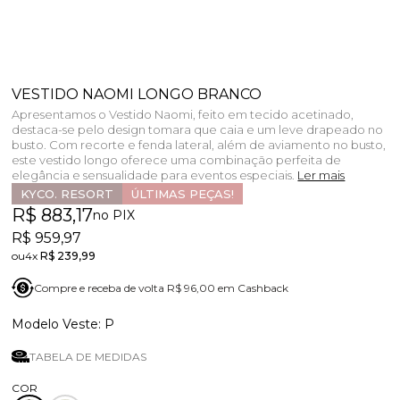
VESTIDO NAOMI LONGO BRANCO
Apresentamos o Vestido Naomi, feito em tecido acetinado,
destaca-se pelo design tomara que caia e um leve drapeado no
busto. Com recorte e fenda lateral, além de aviamento no busto,
este vestido longo oferece uma combinação perfeita de
elegância e sensualidade para eventos especiais.
Ler mais
KYCO. RESORT
ÚLTIMAS PEÇAS!
R$ 883,17
no PIX
R$ 959,97
4x
R$ 239,99
Compre e receba de volta R$ 96,00 em Cashback
P
TABELA DE MEDIDAS