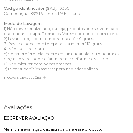
Código identificador (SKU):
10330
Composição: 89% Poliéster, 11% Elastano
Modo de Lavagem:
1) Não deve ser alvejado, ou seja, produtos que servem para
branquear a roupa. Exemplos: Vanish e produtos com cloro.
2) Lavar a peça com temperatura até 40 graus.
3) Passar a peça com temperatura inferior 110 graus.
4) Não usar secadora.
5) Secar preferencialmente em um lugar plano. Pendurar as
peças no varal pode criar marcas e deformar a sua peça.
6) Não misturar com peças brancas.
7) Evitar superfícies ásperas para não criar bolinha.
TROCAS E DEVOLUÇÕES
Avaliações
ESCREVER AVALIAÇÃO
Nenhuma avaliação cadastrada para esse produto.