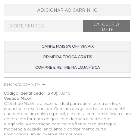
ADICIONAR AO CARRINHO
GANHE MAIS 5% OFF VIA PIX
PRIMEIRA TROCA GRÁTIS
COMPRE E RETIRE NA LOJA FÍSICA
DESCRIÇÃO COMPLETA
Código identificador (SKU):
10940
Vestido Nicolli
O Vestido Nicolli é a escolha ideal para quem busca um look
impactante e sofisticado. Com um design em tecido de paetê
que oferece um brilho especial, ele conta com frente única e um
decote em formato de gota que destaca o busto com
elegância. A amarração com cauda frontal traz um toque
moderno e ousado, enquanto o comprimento curto
proporciona um ar jovem e glamouroso.