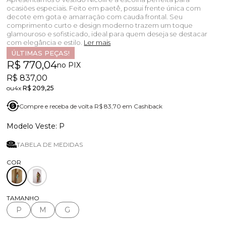
ocasiões especiais. Feito em paetê, possui frente única com
decote em gota e amarração com cauda frontal. Seu
comprimento curto e design moderno trazem um toque
glamouroso e sofisticado, ideal para quem deseja se destacar
com elegância e estilo.
Ler mais
ÚLTIMAS PEÇAS!
R$ 770,04
no PIX
R$ 837,00
4x
R$ 209,25
Compre e receba de volta R$ 83,70 em Cashback
P
TABELA DE MEDIDAS
TAMANHO
P
M
G