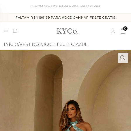
CUPOM "KYCO10" PARA PRIMEIRA COMPRA
FALTAM R$ 1.199,99 PARA VOCÊ GANHAR FRETE GRÁTIS
0
INÍCIO
VESTIDO NICOLLI CURTO AZUL