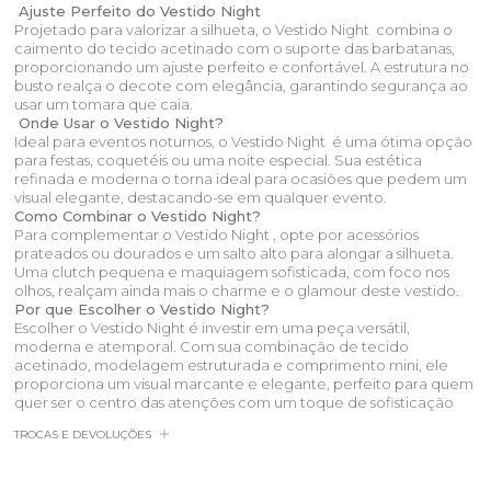
Ajuste Perfeito do Vestido Night
Projetado para valorizar a silhueta, o Vestido Night combina o
caimento do tecido acetinado com o suporte das barbatanas,
proporcionando um ajuste perfeito e confortável. A estrutura no
busto realça o decote com elegância, garantindo segurança ao
usar um tomara que caia.
Onde Usar o Vestido Night?
Ideal para eventos noturnos, o Vestido Night é uma ótima opção
para festas, coquetéis ou uma noite especial. Sua estética
refinada e moderna o torna ideal para ocasiões que pedem um
visual elegante, destacando-se em qualquer evento.
Como Combinar o Vestido Night?
Para complementar o Vestido Night , opte por acessórios
prateados ou dourados e um salto alto para alongar a silhueta.
Uma clutch pequena e maquiagem sofisticada, com foco nos
olhos, realçam ainda mais o charme e o glamour deste vestido.
Por que Escolher o Vestido Night?
Escolher o Vestido Night é investir em uma peça versátil,
moderna e atemporal. Com sua combinação de tecido
acetinado, modelagem estruturada e comprimento mini, ele
proporciona um visual marcante e elegante, perfeito para quem
quer ser o centro das atenções com um toque de sofisticação
TROCAS E DEVOLUÇÕES