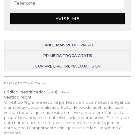
AVISE-ME
GANHE MAIS 5% OFF VIA PIX
PRIMEIRA TROCA GRÁTIS
COMPRE E RETIRE NA LOJA FÍSICA
DESCRIÇÃO COMPLETA
Código identificador (SKU):
10145
Vestido Night
O Vestido Night é a escolha perfeita para quem busca elegância
e um toque de sensualidade. Feito de tecido acetinado, este
vestido tomara que caia exibe um leve decote em V no busto,
proporcionando um visual sofisticado e glamouroso. Estruturado
com barbatanas, ele oferece sustentação e modelagem ao
corpo, e seu comprimento mini garante um look moderno e
atraente.