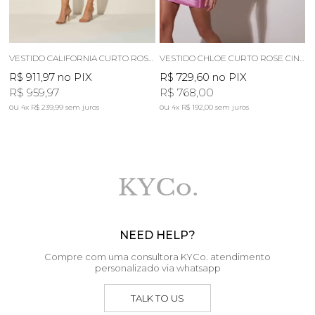
VESTIDO CALIFORNIA CURTO ROSE METALICO
VESTIDO CHLOE CURTO ROSE CINTILANTE
V
R$ 911,97
no PIX
R$ 729,60
no PIX
R
R$ 959,97
R$ 768,00
4x
R$ 239,99
sem juros
4x
R$ 192,00
sem juros
NEED HELP?
Compre com uma consultora KYCo. atendimento
personalizado via whatsapp
TALK TO US