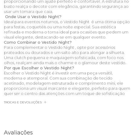
proporcionando um ajuste perfeito e confortável. A estrutura no
busto realça o decote com elegância, garantindo segurança ao
usar um tomara que caia.
Onde Usar o Vestido Night?
Ideal para eventos noturnos, o Vestido Night é uma ótima opção
para festas, coquetéis ou uma noite especial. Sua estética
refinada e moderna o torna ideal para ocasiões que pedem um
visual elegante, destacando-se em qualquer evento.
Como Combinar o Vestido Night?
Para complementar o Vestido Night , opte por acessórios
prateados ou dourados e um salto alto para alongar a silhueta.
Uma clutch pequena e maquiagem sofisticada, com foco nos
olhos, realçam ainda mais o charme e o glamour deste vestido.
Por que Escolher o Vestido Night?
Escolher o Vestido Night é investir em uma peça versátil,
moderna e atemporal. Com sua combinação de tecido
acetinado, modelagem estruturada e comprimento mini, ele
proporciona um visual marcante e elegante, perfeito para quem
quer ser o centro das atenções com um toque de sofisticação
TROCAS E DEVOLUÇÕES
Avaliações