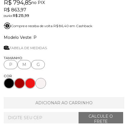
R$ 794,85
no PIX
R$ 863,97
4x
R$ 215,99
Compre e receba de volta R$ 86,40 em Cashback
P
TABELA DE MEDIDAS
TAMANHO
P
M
G
COR
ADICIONAR AO CARRINHO