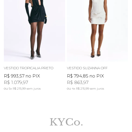
VESTIDO TROPICALIA PRETO
VESTIDO SUZANNA OFF
R$ 993,57
no PIX
R$ 794,85
no PIX
R$ 1.079,97
R$ 863,97
5x
R$ 215,99
sem juros
4x
R$ 215,99
sem juros