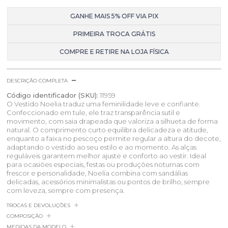
GANHE MAIS 5% OFF VIA PIX
PRIMEIRA TROCA GRÁTIS
COMPRE E RETIRE NA LOJA FÍSICA
DESCRIÇÃO COMPLETA
Código identificador (SKU):
11959
O Vestido Noelia traduz uma feminilidade leve e confiante.
Confeccionado em tule, ele traz transparência sutil e
movimento, com saia drapeada que valoriza a silhueta de forma
natural. O comprimento curto equilibra delicadeza e atitude,
enquanto a faixa no pescoço permite regular a altura do decote,
adaptando o vestido ao seu estilo e ao momento. As alças
reguláveis garantem melhor ajuste e conforto ao vestir. Ideal
para ocasiões especiais, festas ou produções noturnas com
frescor e personalidade, Noelia combina com sandálias
delicadas, acessórios minimalistas ou pontos de brilho, sempre
com leveza, sempre com presença.
TROCAS E DEVOLUÇÕES
COMPOSIÇÃO
MEDIDAS DA MODELO