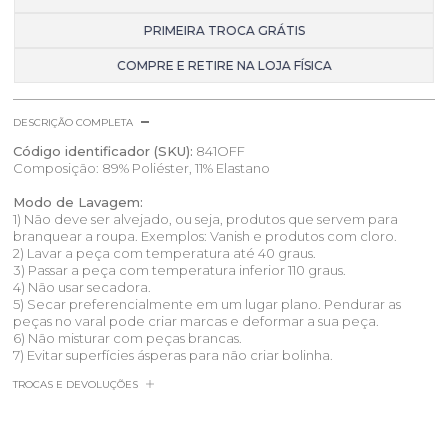
PRIMEIRA TROCA GRÁTIS
COMPRE E RETIRE NA LOJA FÍSICA
DESCRIÇÃO COMPLETA
Código identificador (SKU):
841OFF
Composição: 89% Poliéster, 11% Elastano
Modo de Lavagem:
1) Não deve ser alvejado, ou seja, produtos que servem para
branquear a roupa. Exemplos: Vanish e produtos com cloro.
2) Lavar a peça com temperatura até 40 graus.
3) Passar a peça com temperatura inferior 110 graus.
4) Não usar secadora.
5) Secar preferencialmente em um lugar plano. Pendurar as
peças no varal pode criar marcas e deformar a sua peça.
6) Não misturar com peças brancas.
7) Evitar superfícies ásperas para não criar bolinha.
TROCAS E DEVOLUÇÕES