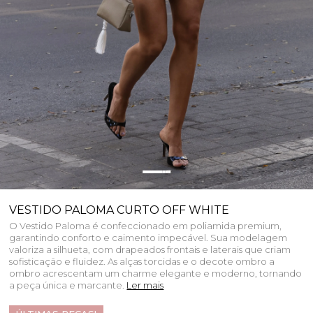
VESTIDO PALOMA CURTO OFF WHITE
O Vestido Paloma é confeccionado em poliamida premium,
garantindo conforto e caimento impecável. Sua modelagem
valoriza a silhueta, com drapeados frontais e laterais que criam
sofisticação e fluidez. As alças torcidas e o decote ombro a
ombro acrescentam um charme elegante e moderno, tornando
a peça única e marcante.
Ler mais