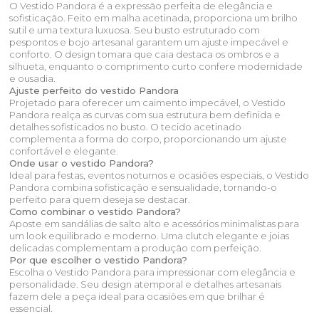
O Vestido Pandora é a expressão perfeita de elegância e
sofisticação. Feito em malha acetinada, proporciona um brilho
sutil e uma textura luxuosa. Seu busto estruturado com
pespontos e bojo artesanal garantem um ajuste impecável e
conforto. O design tomara que caia destaca os ombros e a
silhueta, enquanto o comprimento curto confere modernidade
e ousadia.
Ajuste perfeito do vestido Pandora
Projetado para oferecer um caimento impecável, o Vestido
Pandora realça as curvas com sua estrutura bem definida e
detalhes sofisticados no busto. O tecido acetinado
complementa a forma do corpo, proporcionando um ajuste
confortável e elegante.
Onde usar o vestido Pandora?
Ideal para festas, eventos noturnos e ocasiões especiais, o Vestido
Pandora combina sofisticação e sensualidade, tornando-o
perfeito para quem deseja se destacar.
Como combinar o vestido Pandora?
Aposte em sandálias de salto alto e acessórios minimalistas para
um look equilibrado e moderno. Uma clutch elegante e joias
delicadas complementam a produção com perfeição.
Por que escolher o vestido Pandora?
Escolha o Vestido Pandora para impressionar com elegância e
personalidade. Seu design atemporal e detalhes artesanais
fazem dele a peça ideal para ocasiões em que brilhar é
essencial.