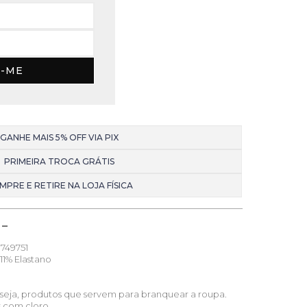
E-ME
GANHE MAIS 5% OFF VIA PIX
PRIMEIRA TROCA GRÁTIS
MPRE E RETIRE NA LOJA FÍSICA
749751
11% Elastano
u seja, produtos que servem para branquear a roupa.
s com cloro.