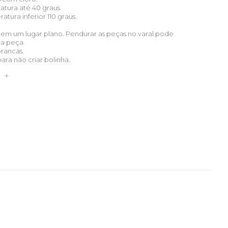
atura até 40 graus.
tura inferior 110 graus.
 em um lugar plano. Pendurar as peças no varal pode
ua peça.
brancas.
para não criar bolinha.
S