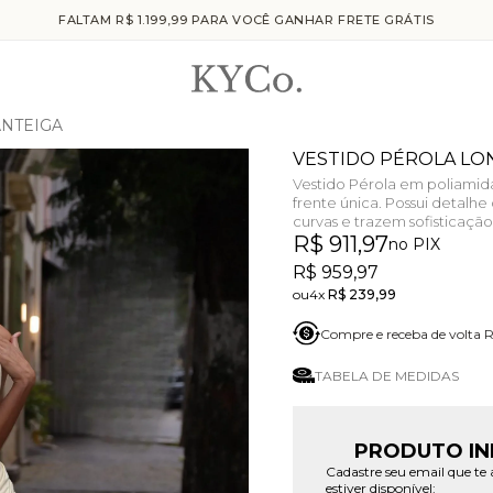
FALTAM R$ 1.199,99 PARA VOCÊ GANHAR FRETE GRÁTIS
NTEIGA
VESTIDO PÉROLA L
Vestido Pérola em poliamid
frente única. Possui detalhe
curvas e trazem sofisticação
R$ 911,97
no PIX
R$ 959,97
4x
R$ 239,99
Compre e receba de volta
TABELA DE MEDIDAS
PRODUTO IN
Cadastre seu email que t
estiver disponível: