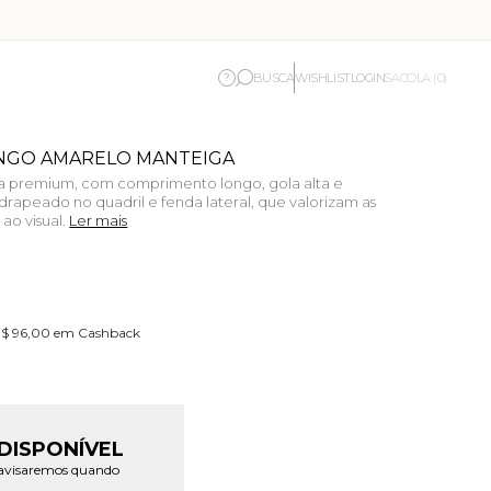
BUSCA
WISHLIST
LOGIN
?
SACOLA (0)
ONGO AMARELO MANTEIGA
a premium, com comprimento longo, gola alta e
 drapeado no quadril e fenda lateral, que valorizam as
 ao visual.
Ler mais
 R$ 96,00 em Cashback
DISPONÍVEL
e avisaremos quando