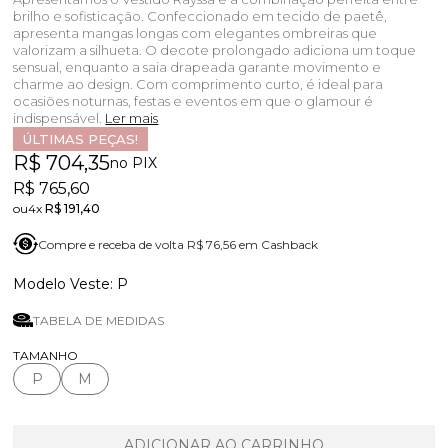
brilho e sofisticação. Confeccionado em tecido de paetê,
apresenta mangas longas com elegantes ombreiras que
valorizam a silhueta. O decote prolongado adiciona um toque
sensual, enquanto a saia drapeada garante movimento e
charme ao design. Com comprimento curto, é ideal para
ocasiões noturnas, festas e eventos em que o glamour é
indispensável.
Ler mais
ÚLTIMAS PEÇAS!
R$ 704,35
no PIX
R$ 765,60
4x
R$ 191,40
Compre e receba de volta R$ 76,56 em Cashback
P
TABELA DE MEDIDAS
TAMANHO
P
M
ADICIONAR AO CARRINHO