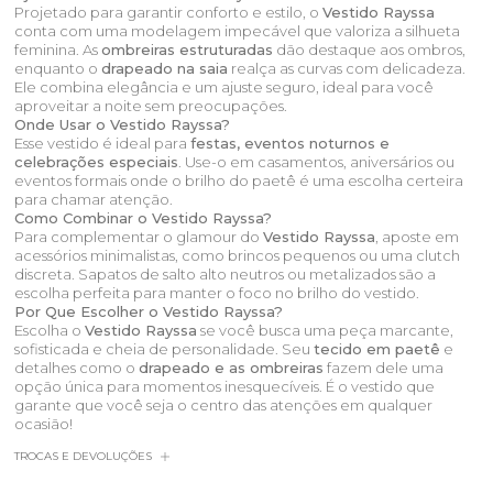
Projetado para garantir conforto e estilo, o
Vestido Rayssa
conta com uma modelagem impecável que valoriza a silhueta
feminina. As
ombreiras estruturadas
dão destaque aos ombros,
enquanto o
drapeado na saia
realça as curvas com delicadeza.
Ele combina elegância e um ajuste seguro, ideal para você
aproveitar a noite sem preocupações.
Onde Usar o Vestido Rayssa?
Esse vestido é ideal para
festas, eventos noturnos e
celebrações especiais
. Use-o em casamentos, aniversários ou
eventos formais onde o brilho do paetê é uma escolha certeira
para chamar atenção.
Como Combinar o Vestido Rayssa?
Para complementar o glamour do
Vestido Rayssa
, aposte em
acessórios minimalistas, como brincos pequenos ou uma clutch
discreta. Sapatos de salto alto neutros ou metalizados são a
escolha perfeita para manter o foco no brilho do vestido.
Por Que Escolher o Vestido Rayssa?
Escolha o
Vestido Rayssa
se você busca uma peça marcante,
sofisticada e cheia de personalidade. Seu
tecido em paetê
e
detalhes como o
drapeado e as ombreiras
fazem dele uma
opção única para momentos inesquecíveis. É o vestido que
garante que você seja o centro das atenções em qualquer
ocasião!
TROCAS E DEVOLUÇÕES