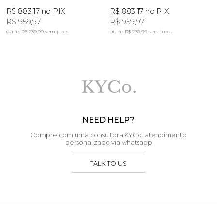
R$ 883,17
no PIX
R$ 883,17
no PIX
R$ 959,97
R$ 959,97
4x
R$ 239,99
sem juros
4x
R$ 239,99
sem juros
NEED HELP?
Compre com uma consultora KYCo. atendimento
personalizado via whatsapp
TALK TO US