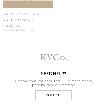
ESGOTOU
AVISE-ME
CONJUNTO MOON PRETO
R$ 880,99
no PIX
R$ 957,60
4x
R$ 239,40
sem juros
NEED HELP?
Compre com uma consultora KYCo. atendimento
personalizado via whatsapp
TALK TO US