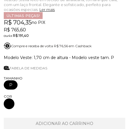
com um laço frontal. Elegante e sofisticado, perfeito para
ocasiões especiais.
Ler mais
ÚLTIMAS PEÇAS!
R$ 704,35
no PIX
R$ 765,60
4x
R$ 191,40
Compre e receba de volta R$ 76,56 em Cashback
1,70 cm de altura - Modelo veste tam. P
TABELA DE MEDIDAS
TAMANHO
P
COR
ADICIONAR AO CARRINHO