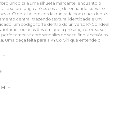
mbro único cria uma silhueta marcante, enquanto o
tal e se prolonga até as costas, desenhando curvas e
passo. O detalhe em corda trançada com duas dobras
emento central, trazendo textura, identidade e um
icado, um código forte dentro do universo KYCo. Ideal
os noturnos ou ocasiões em que a presença precisa ser
perfeitamente com sandálias de salto fino, acessórios
sta. Uma peça feita para a KYCo Girl que entende o
S
EM