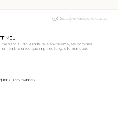
BUSCA
WISHLIST
LOGIN
?
SACOLA (0)
FF MEL
imediato. Curto, escultural e envolvente, ele combina
m um ombro único que imprime força e feminilidade
 R$ 108,00 em Cashback