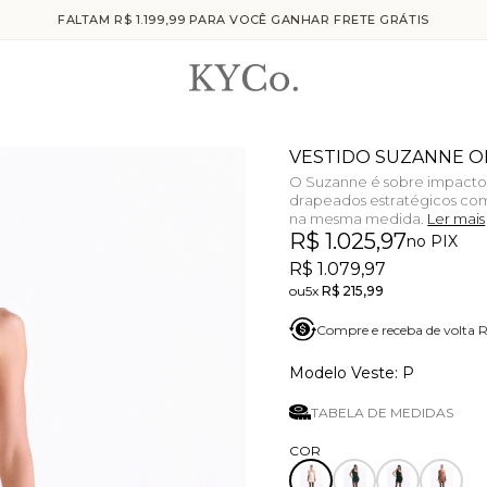
FALTAM R$ 1.199,99 PARA VOCÊ GANHAR FRETE GRÁTIS
VESTIDO SUZANNE O
O Suzanne é sobre impacto 
drapeados estratégicos co
na mesma medida.
Ler mais
R$ 1.025,97
no PIX
R$ 1.079,97
5x
R$ 215,99
Compre e receba de volta
P
TABELA DE MEDIDAS