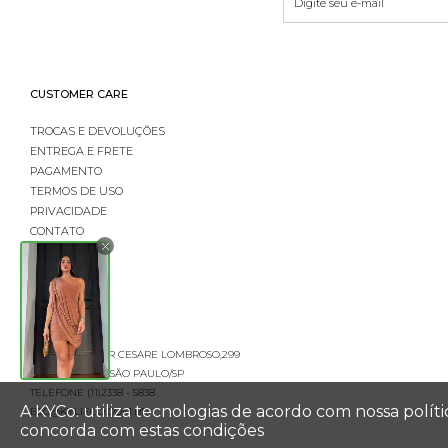
CUSTOMER CARE
TROCAS E DEVOLUÇÕES
ENTREGA E FRETE
PAGAMENTO
TERMOS DE USO
PRIVACIDADE
CONTATO
LOGIN
RUA PROFESSOR CESARE LOMBROSO,299
CEP 01121-022 - SÃO PAULO/SP
TELEFONE (11)2338 - 5838
A KYCo. utiliza tecnologias de acordo com nossa polí
B2C@KYLIECO.COM.BR
concorda com estas condições