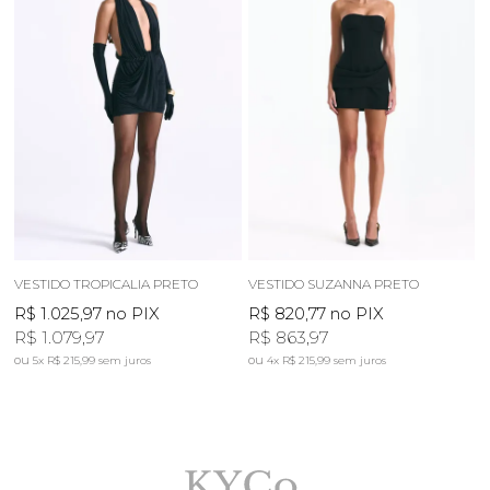
VESTIDO TROPICALIA PRETO
VESTIDO SUZANNA PRETO
R$ 1.025,97
no PIX
R$ 820,77
no PIX
R$ 1.079,97
R$ 863,97
5x
R$ 215,99
sem juros
4x
R$ 215,99
sem juros