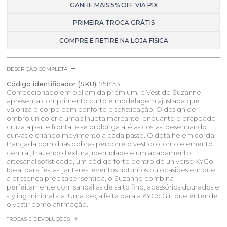
GANHE MAIS 5% OFF VIA PIX
PRIMEIRA TROCA GRÁTIS
COMPRE E RETIRE NA LOJA FÍSICA
DESCRIÇÃO COMPLETA
Código identificador (SKU):
751453
Confeccionado em poliamida premium, o Vestido Suzanne
apresenta comprimento curto e modelagem ajustada que
valoriza o corpo com conforto e sofisticação. O design de
ombro único cria uma silhueta marcante, enquanto o drapeado
cruza a parte frontal e se prolonga até as costas, desenhando
curvas e criando movimento a cada passo. O detalhe em corda
trançada com duas dobras percorre o vestido como elemento
central, trazendo textura, identidade e um acabamento
artesanal sofisticado, um código forte dentro do universo KYCo.
Ideal para festas, jantares, eventos noturnos ou ocasiões em que
a presença precisa ser sentida, o Suzanne combina
perfeitamente com sandálias de salto fino, acessórios dourados e
styling minimalista. Uma peça feita para a KYCo Girl que entende
o vestir como afirmação.
TROCAS E DEVOLUÇÕES