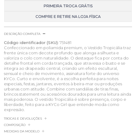
PRIMEIRA TROCA GRÁTIS
COMPRE E RETIRE NA LOJA FÍSICA
DESCRIÇÃO COMPLETA
Código identificador (SKU):
751481
Confeccionado em poliamida premium, o Vestido Tropicália traz
frente única com decote profundo que alonga a silhueta e
valoriza o colo com naturalidade. O destaque fica por conta do
detalhe frontal em corda trançada, que atravessa o busto e se
integra ao drapeado central, criando um efeito escultural,
sensual e cheio de movimento, assinatura forte do universo
KYCo. Curto e envolvente, é a escolha perfeita para noites
especiais, festas, jantares, eventos à beira-mar ou produções
urbanas com atitude. Combine com sandálias de tiras finas,
brincos statement ou acessórios dourados para uma leitura ainda
mais poderosa. O vestido Tropicália é sobre presença, corpo e
liberdade, feito para a KYCo Girl que entende moda como
expressão.
TROCAS E DEVOLUÇÕES
COMPOSIÇÃO
MEDIDAS DA MODELO