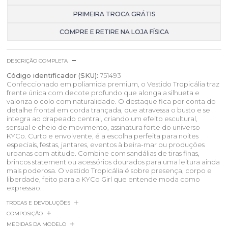
PRIMEIRA TROCA GRÁTIS
COMPRE E RETIRE NA LOJA FÍSICA
DESCRIÇÃO COMPLETA
Código identificador (SKU):
751493
Confeccionado em poliamida premium, o Vestido Tropicália traz
frente única com decote profundo que alonga a silhueta e
valoriza o colo com naturalidade. O destaque fica por conta do
detalhe frontal em corda trançada, que atravessa o busto e se
integra ao drapeado central, criando um efeito escultural,
sensual e cheio de movimento, assinatura forte do universo
KYCo. Curto e envolvente, é a escolha perfeita para noites
especiais, festas, jantares, eventos à beira-mar ou produções
urbanas com atitude. Combine com sandálias de tiras finas,
brincos statement ou acessórios dourados para uma leitura ainda
mais poderosa. O vestido Tropicália é sobre presença, corpo e
liberdade, feito para a KYCo Girl que entende moda como
expressão.
TROCAS E DEVOLUÇÕES
COMPOSIÇÃO
MEDIDAS DA MODELO