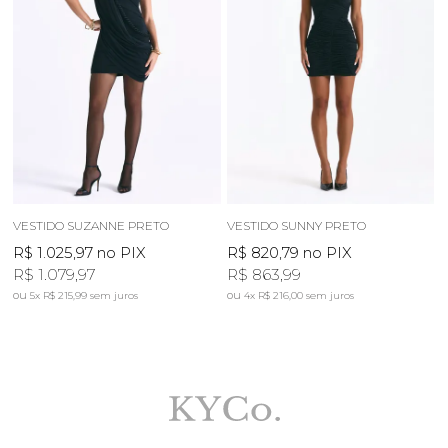
VESTIDO SUZANNE PRETO
VESTIDO SUNNY PRETO
R$ 1.025,97
no PIX
R$ 820,79
no PIX
R$ 1.079,97
R$ 863,99
5x
R$ 215,99
sem juros
4x
R$ 216,00
sem juros