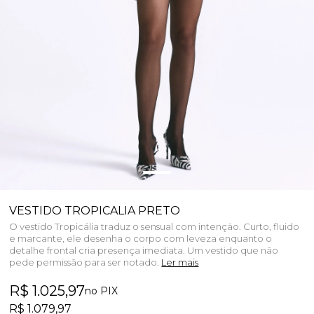
VESTIDO TROPICALIA PRETO
O vestido Tropicália traduz o sensual com intenção. Curto, fluido
e marcante, ele desenha o corpo com leveza enquanto o
detalhe frontal cria presença imediata. Um vestido que não
pede permissão para ser notado.
Ler mais
R$ 1.025,97
no PIX
R$ 1.079,97