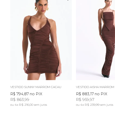
VESTIDO SUNNY MARROM CACAU
VESTIDO AISHA MARROM
R$ 794,87
no PIX
R$ 883,17
no PIX
R$ 863,99
R$ 959,97
4x
R$ 216,00
4x
R$ 239,99
sem juros
sem juros