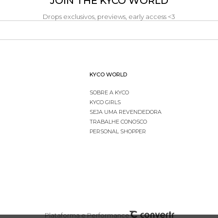
JOIN THE KYCO WORLD
Drops exclusivos, previews, early access <3
KYCO WORLD
SOBRE A KYCO
KYCO GIRLS
SEJA UMA REVENDEDORA
TRABALHE CONOSCO
PERSONAL SHOPPER
Plataforma e Performance