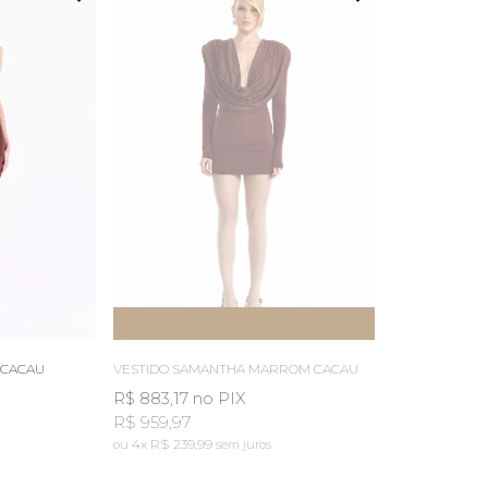
ESGOTOU
AVISE-ME
 CACAU
VESTIDO SAMANTHA MARROM CACAU
R$ 883,17
no PIX
R$ 959,97
4x
R$ 239,99
sem juros