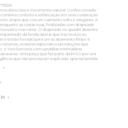
751526
ância silenciosa e movimento natural. Confeccionado
 combina conforto e sofisticação em uma construção
perior ampla que cria um caimento solto e elegante. A
ta enquanto as costas nuas, finalizadas com drapeado
orma sutil e marcante. O drapeado no quadril desenha
mpanhado da fenda lateral que traz leveza ao
sível e botão forrado para um acabamento limpo e
s noturnos, ocasiões especiais ou produções que
o Yara funciona com sandálias minimalistas,
ais suaves. Uma peça que faz parte da KYCo por unir
egância que não precisa ser explicada, apenas sentida.
S
EM