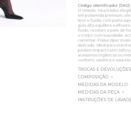
Código identificador (SKU):
O Vestido Yara traduz eleg
em poliamida premium, ele
leve e fluida, com parte su
gola alta equilibra a silhue
fluido, revelam a pele de f
o corpo com suavidade, aco
caminhar. Possui zíper invi
delicado. Ideal para evento
pedem impacto sem esforço, 
acessórios orgânicos ou met
conforto, estética e essa el
TROCAS E DEVOLUÇÕE
COMPOSIÇÃO
MEDIDAS DA MODELO
MEDIDAS DA PEÇA
INSTRUÇÕES DE LAVAG