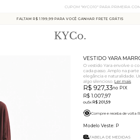
CUPOM "KYCO10" PARA PRIMEIRA COMPRA
FALTAM R$ 1.199,99 PARA VOCÊ GANHAR FRETE GRÁTIS
VESTIDO YARA MARR
O vestido Yara envolve o c
cada passo. Amplo na parte s
elegância e naturalidade.
algo silencioso.
Ler mais
R$ 927,33
no PIX
R$ 1.007,97
5x
R$ 201,59
Compre e receba de volta
P
TABELA DE MEDIDAS