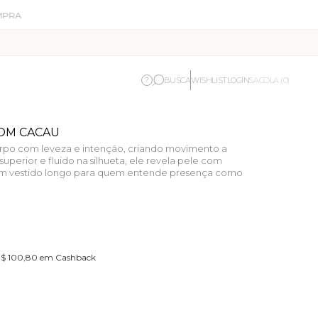
BUSCA
WISHLIST
LOGIN
?
SACOLA (0)
OM CACAU
orpo com leveza e intenção, criando movimento a
uperior e fluido na silhueta, ele revela pele com
 Um vestido longo para quem entende presença como
 R$ 100,80 em Cashback